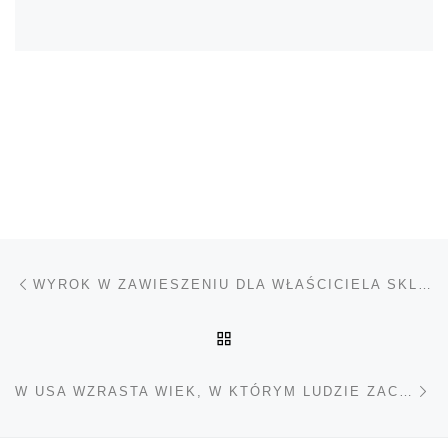
Nawigacja wpisu
Poprzedni wpis
WYROK W ZAWIESZENIU DLA WŁAŚCICIELA SKLEPU KONOPNEGO
POWRÓT DO LISTY POS
Na
W USA WZRASTA WIEK, W KTÓRYM LUDZIE ZACZYNAJĄ UŻYWAĆ NARKOTYKÓW