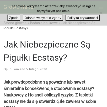
GrowEnter.pl
Ta strona korzysta z ciasteczek aby świadczyć usługi na
Przejdź do treści
Me
najwyższym poziomie.
Zgoda
Odrzuć wszystkie zgody
Polityka prywatności
Strona główna
»
Badania Naukowe
»
Jak Niebezpieczne Są
Pigułki Ecstasy?
Jak Niebezpieczne Są
Pigułki Ecstasy?
Opublikowano
5 lutego 2020
Jak prawdopodobne są poważne lub nawet
śmiertelne konsekwencje stosowania ecstasy?
Naukowcy z Holandii obliczyli ryzyko. Z tabletki
ecstasy nie da się stwierdzić, ile zawiera w sobie