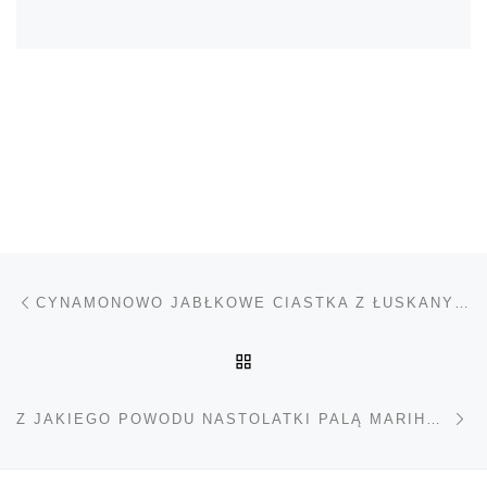
Nawigacja wpisu
Poprzedni wpis
CYNAMONOWO JABŁKOWE CIASTKA Z ŁUSKANYMI NASIONAMI KONOPI BEZ CUKRU DLA DZIECI
POWRÓT DO LISTY POS
Na
Z JAKIEGO POWODU NASTOLATKI PALĄ MARIHUANĘ