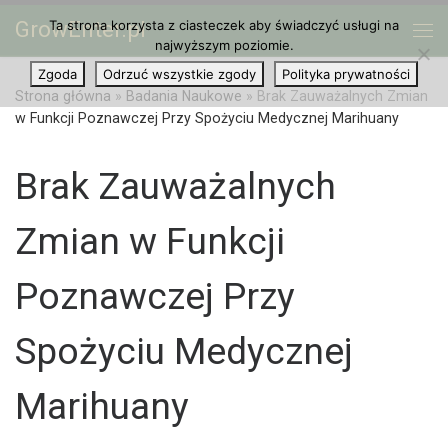
GrowEnter.pl
Ta strona korzysta z ciasteczek aby świadczyć usługi na
Przejdź do treści
Me
najwyższym poziomie.
Zgoda
Odrzuć wszystkie zgody
Polityka prywatności
Strona główna
»
Badania Naukowe
»
Brak Zauważalnych Zmian
w Funkcji Poznawczej Przy Spożyciu Medycznej Marihuany
Brak Zauważalnych
Zmian w Funkcji
Poznawczej Przy
Spożyciu Medycznej
Marihuany