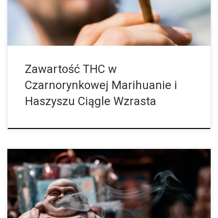
Zawartość THC w
Czarnorynkowej Marihuanie i
Haszyszu Ciągle Wzrasta
W Polsce nawet nie toczy się dyskusja na temat legalizacji
marihuany. Za to u naszych zachodnich sąsiadów, w Niemczech,