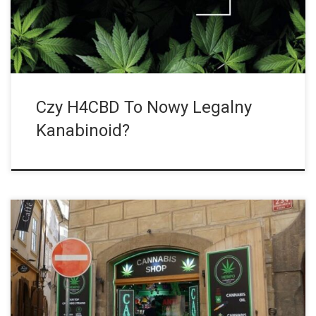
następca HHC i […]
Czy H4CBD To Nowy Legalny
Kanabinoid?
Ponieważ państwo członkowskie UE, Niemcy, zmierza w
kierunku legalizacji konopi indyjskich jako środka rekreacyjnego,
kwestia ta jest również szeroko omawiana w innych krajach UE i
jest przedmiotem gorącej debaty. W […]