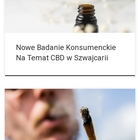
Przeprowadzili […]
Nowe Badanie Konsumenckie
Na Temat CBD w Szwajcarii
Zawartość substancji THC w niektórych produktach z konopi
indyjskich podwoiła się w ciągu ostatniej dekady. Na przykład w
2012 roku w skonfiskowanym haszyszu odnotowano średnio
10,1% THC, a w bieżącym […]