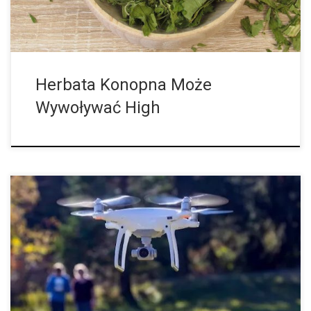
Herbata Konopna Może
Wywoływać High
W Kanadzie i Stanach Zjednoczonych, gdzie konopie indyjskie
mogą być legalnie sprzedawane i konsumowane, stopniowo są
dopracowywane szczegóły przepisów. Na przykład produkty
spożywcze na bazie marihuany zostaną zalegalizowane oraz
publiczne […]