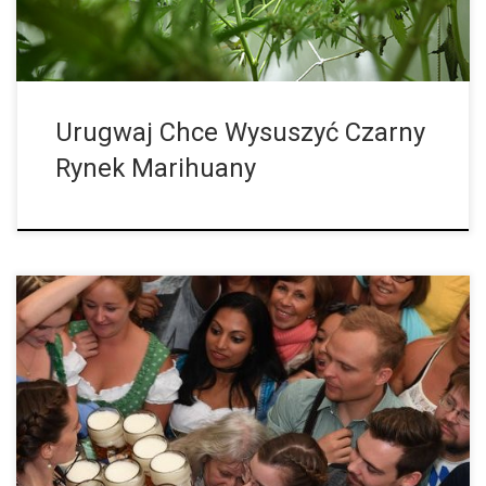
Urugwaj Chce Wysuszyć Czarny
Rynek Marihuany
Dirk Schäffer jest konsultantem ds. narkotyków w Deutsche
Aidshilfe, czyli niemieckiej pomocy dla osób chorych na AIDS.
Krytykuje on fakt, że konsumenci marihuany są karani i
napiętnowani. Według Światowego Raportu […]