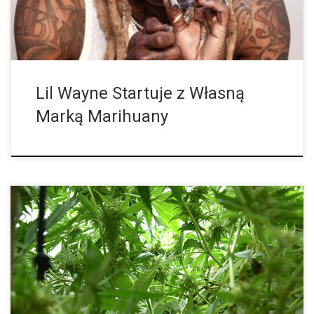
Lil Wayne Startuje z Własną
Marką Marihuany
Senat zatwierdza nowy projekt ustawy regulującej dostęp do
medycznych konopi indyjskich. Dokładnie sześć lat temu w
Urugwaju, została napisana historia, kiedy to konopie zostały
zalegalizowane ponownie po czterdziestu latach prohibicji. […]