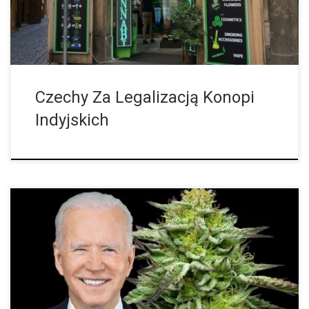
Czechy Za Legalizacją Konopi
Indyjskich
Prezydent USA Biden chce dekryminalizować posiadanie konopi
indyjskich i przewiduje ułaskawienie za takie przestępstwo na
szczeblu federalnym. Jednak większość wyroków skazujących
wydano na poziomie prawnym stanów USA. Na miesiąc przed […]