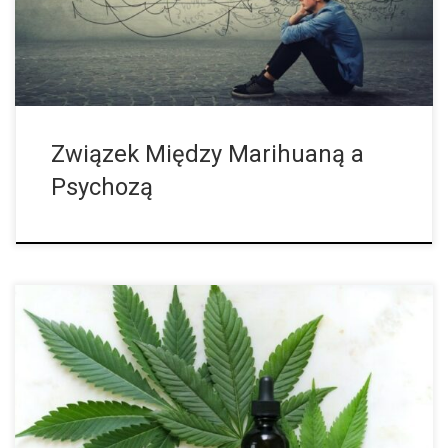
dowodzą, że układ […]
Związek Między Marihuaną a
Psychozą
Od sierpnia 20212 roku firmy Cantourage i Cannim zaopatrują
niemieckie apteki w pąki leczniczej marihuany z Jamajki, co
znacznie rozszerza zakres możliwości leczenia dla pacjentów.
Cantourage w komunikacie prasowym ogłosił, […]