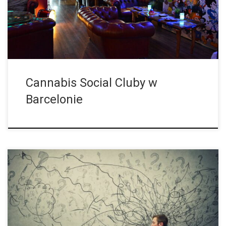
marihuaną. Od momentu wejścia w życie wyroku, katalońskie […]
Cannabis Social Cluby w
Barcelonie
Silne Używanie Marihuany Zwiększa Ryzyko Wystąpienia
Psychozy Zwiększona aktywność zapalna wpływa na związek
między marihuaną a psychozą. Ale nie wszyscy codzienni
użytkownicy stają się psychotyczni. Najnowsze badania