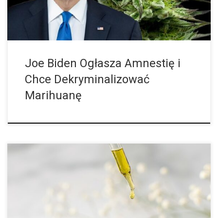
Joe Biden Ogłasza Amnestię i
Chce Dekryminalizować
Marihuanę
Jakie produkty CBD są obecnie najbardziej popularne? Jakie
kryteria spożywania są decydujące dla konsumentów? Pytania te
chciały wyjaśnić uWeed, największa szwajcarska platforma
handlu elektronicznego CBD oraz IG Hanf Schweiz.