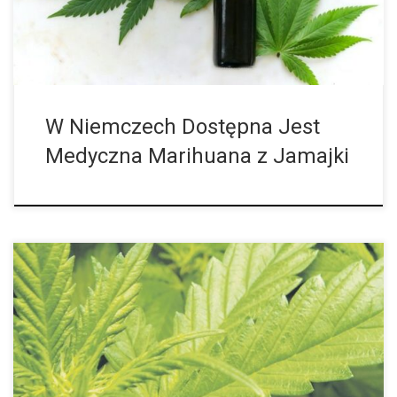
W Niemczech Dostępna Jest
Medyczna Marihuana z Jamajki
Meksykański parlament w końcu podjął decyzję: w przyszłości
każdy dorosły Meksykanin będzie mógł uprawiać marihuanę w
domu lub kupić ją od zarejestrowanego przez państwo dilera.
Początkowo ma to dotyczyć tylko […]