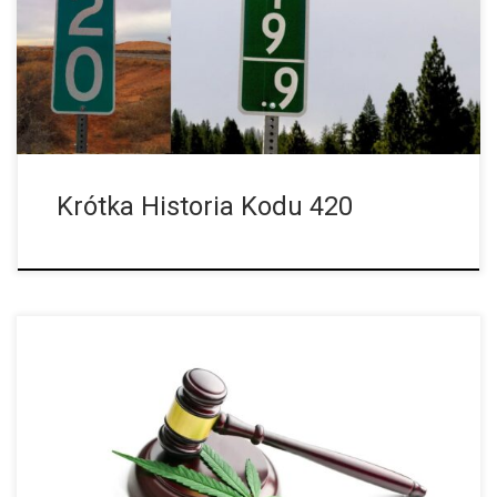
marihuany czy też niemalże na każdej marce konopnej można
znaleźć odniesienie do tej jednej, pozornie […]
Krótka Historia Kodu 420
Negatywne Skutki Prohibicji Marihuany Od marca 2017 roku w
Niemczech marihuana jest dostępna do celów medycznych.
Jednak dostępności medycznej marihuany stoi na drodze wiele
biurokratycznych przeszkód, a pacjenci chcący korzystać […]