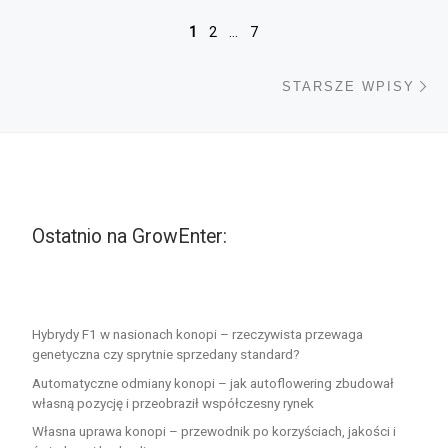
Nawigacja po wpisach
1
2
…
7
St
STARSZE WPISY
Ostatnio na GrowEnter:
Hybrydy F1 w nasionach konopi – rzeczywista przewaga
genetyczna czy sprytnie sprzedany standard?
Automatyczne odmiany konopi – jak autoflowering zbudował
własną pozycję i przeobraził współczesny rynek
Własna uprawa konopi – przewodnik po korzyściach, jakości i