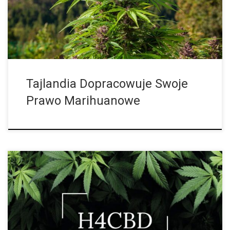
rogach otwarto sklepy z […]
Tajlandia Dopracowuje Swoje
Prawo Marihuanowe
Po tym, jak Austria zakazała stosowania HHC
(heksahydrokanabinolu, czyli naturalnie występującego
fitokanabinoidu, który jest uwodornioną pochodną THC), to już
pojawił się nowy kanabinoid, który został mianowany jako