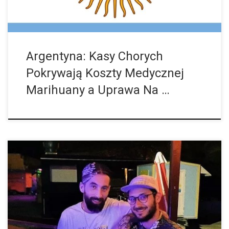
Argentyna: Kasy Chorych
Pokrywają Koszty Medycznej
Marihuany a Uprawa Na …
W procesie przeciwko właścicielowi sklepu z produktami z CBD
„Hanfbar”, oskarżonego o nielegalny handel narkotykami, Sąd
Okręgowy w Braunschweigu wydał wyrok: Marcel Kaine został
skazany na dziewięć, a Bardia Hatefi […]