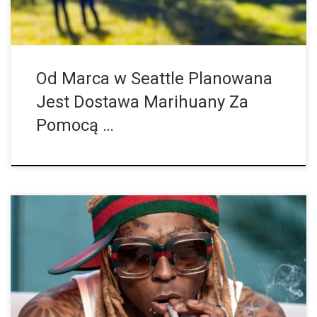
Od Marca w Seattle Planowana
Jest Dostawa Marihuany Za
Pomocą …
Lil Wayne to następny artysta, który przechodzi z rapu do trawki.
Legalny biznes związany z marihuaną w USA przyciąga nie tylko
inteligentnych ludzi o zainteresowaniach finansowych, ale
również szereg gwiazd, […]