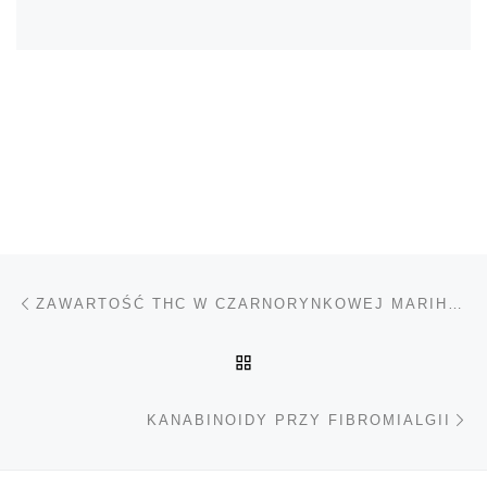
Nawigacja wpisu
Poprzedni wpis
ZAWARTOŚĆ THC W CZARNORYNKOWEJ MARIHUANIE I HASZYSZU CIĄGLE WZRASTA
POWRÓT DO LISTY POS
Na
KANABINOIDY PRZY FIBROMIALGII