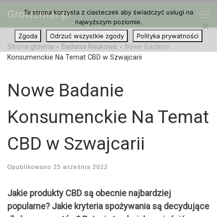
GrowEnter.pl
Ta strona korzysta z ciasteczek aby świadczyć usługi na
Przejdź do treści
Me
najwyższym poziomie.
Zgoda
Odrzuć wszystkie zgody
Polityka prywatności
Strona główna
»
Badania Naukowe
»
Nowe Badanie
Konsumenckie Na Temat CBD w Szwajcarii
Nowe Badanie
Konsumenckie Na Temat
CBD w Szwajcarii
Opublikowano
25 września 2022
Jakie produkty CBD są obecnie najbardziej
popularne? Jakie kryteria spożywania są decydujące