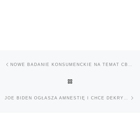
Nawigacja wpisu
Poprzedni wpis
NOWE BADANIE KONSUMENCKIE NA TEMAT CBD W SZWAJCARII
POWRÓT DO LISTY POS
Na
JOE BIDEN OGŁASZA AMNESTIĘ I CHCE DEKRYMINALIZOWAĆ MARIHUANĘ