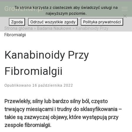
GrowEnter.pl
Ta strona korzysta z ciasteczek aby świadczyć usługi na
Przejdź do treści
Me
najwyższym poziomie.
Zgoda
Odrzuć wszystkie zgody
Polityka prywatności
Strona główna
»
Badania Naukowe
»
Kanabinoidy Przy
Fibromialgii
Kanabinoidy Przy
Fibromialgii
Opublikowano
16 października 2022
Przewlekły, silny lub bardzo silny ból, często
trwający miesiącami i trudny do sklasyfikowania –
takie są zazwyczaj objawy, które występują przy
zespole fibromialgii.