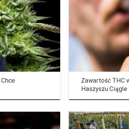
ie konopi indyjskich i
Zawartość substancji THC w nie
zczeblu federalnym. Jednak
w ciągu ostatniej dekady. Na p
ie prawnym stanów USA. Na
odnotowano średnio 10,1% THC,
i Chce
Zawartość THC w
Haszyszu Ciągle