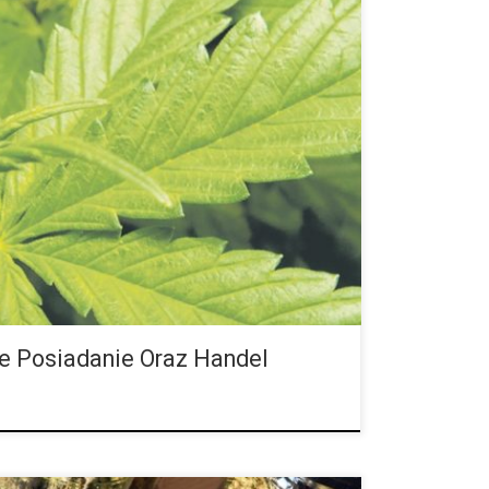
podjął decyzję: w przyszłości każdy dorosły
ć marihuanę w domu lub kupić ją od
 dilera. Początkowo ma to dotyczyć tylko […]
e Posiadanie Oraz Handel