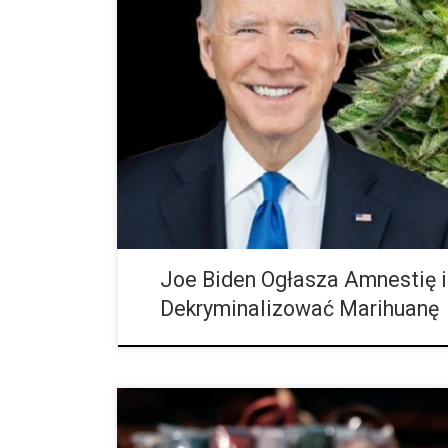
Prezydent USA Biden chce dekryminalizować posiadan
przewiduje ułaskawienie za takie przestępstwo na s
większość wyroków skazujących wydano na poziom
miesiąc przed […]
Joe Biden Ogłasza Amnestię 
Dekryminalizować Marihuanę