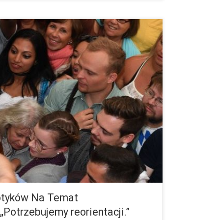
ds. narkotyków w Deutsche Aidshilfe, czyli
rych na AIDS. Krytykuje on fakt, że konsumenci
wani. Według Światowego Raportu […]
kotyków Na Temat
 „Potrzebujemy reorientacji.”