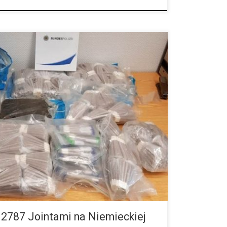
i przeżyła swój najczarniejszy dzień w drodze z Hagi
ro wypłynęły szczegóły tej sprawy. Jak wiadomo,
]
z 2787 Jointami na Niemieckiej