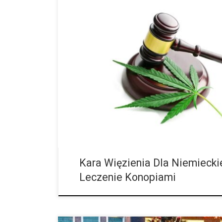
Negatywne Skutki Prohibicji Marihuany Od marca 20
jest dostępna do celów medycznych. Jednak dostępn
na drodze wiele biurokratycznych przeszkód, a pacjen
Kara Więzienia Dla Niemiecki
Leczenie Konopiami