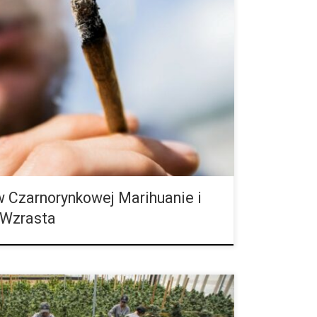
których produktach z konopi indyjskich podwoiła się
rzykład w 2012 roku w skonfiskowanym haszyszu
 a w bieżącym […]
 Czarnorynkowej Marihuanie i
 Wzrasta