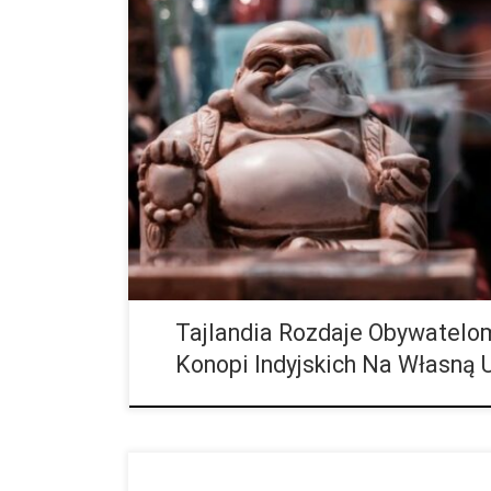
W Polsce nawet nie toczy się dyskusja na temat legal
zachodnich sąsiadów, w Niemczech, nowy rząd od c
w kwestii […]
Tajlandia Rozdaje Obywatelom
Konopi Indyjskich Na Własną 