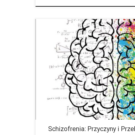
Używanie konopi indyjskich, zwłaszcza w okresie do
który wywołuje schizofrenię, zwłaszcza gdy istnieją
genetyczne i dalsze czynniki ryzyka. Ale jak należy 
Schizofrenia: Przyczyny i Prz