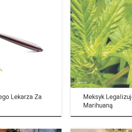
17 roku w Niemczech marihuana
Meksykański parlament w końcu 
ości medycznej marihuany stoi
Meksykanin będzie mógł uprawia
ci chcący korzystać […]
zarejestrowanego przez państwo
ego Lekarza Za
Meksyk Legalizuj
Marihuaną