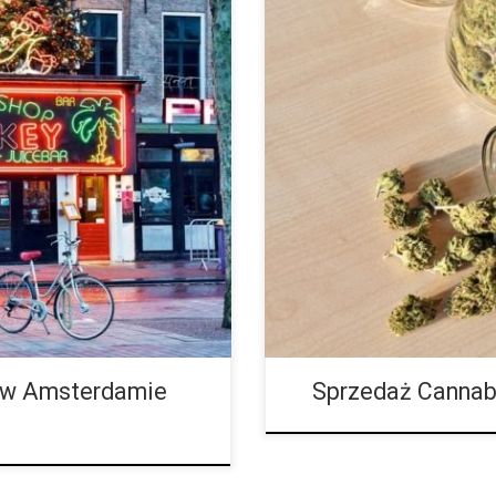
ecie jako mekka palaczy
W czasach globalnej pandemii ko
wiata, aby delektować się
walczyć o przetrwanie. Jednak n
becnie są […]
przetrwanie. Okazuje się, że istni
– w Amsterdamie
Sprzedaż Cannab