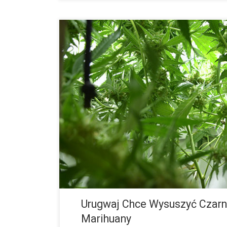
Senat zatwierdza nowy projekt ustawy regulującej 
indyjskich. Dokładnie sześć lat temu w Urugwaju, zost
konopie zostały zalegalizowane ponownie po czterdzie
Urugwaj Chce Wysuszyć Czarn
Marihuany