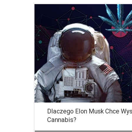
Minął nieco ponad rok od skandalu z udziałem Elona M
PayPala i SpaceX, który podczas wywiadu z Joe Rog
jointa. Związany z tym, ponadprzeciętny […]
Dlaczego Elon Musk Chce Wy
Cannabis?