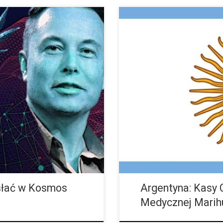
uska, założyciela Tesli,
Ustawy uchwalone trzy lata temu
anem na oczach widzów zapalił
medycznej marihuany, teraz zos
ponieważ prawo z 2017 roku było 
słać w Kosmos
Argentyna: Kasy 
Medycznej Marih