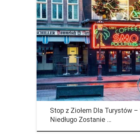
Stolica Holandii Amsterdam jest znana na całym świ
marihuany. Miłośnicy marihuany podróżują z całego ś
zapasami marihuany w aż 166 coffeeshopach, które o
Stop z Ziołem Dla Turystów 
Niedługo Zostanie …