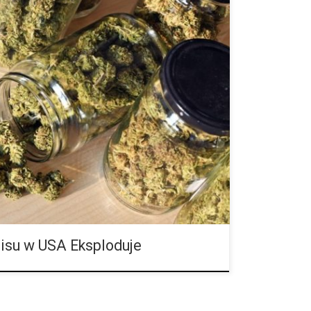
ronawirusa wiele firm (i ich pracowników) musi
ie wszystkie branże zmagają się z walką o
eje też taki […]
isu w USA Eksploduje