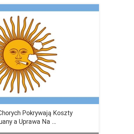
 w Argentynie, które doprowadziły do legalizacji
tały poddane poprawkom. Było to konieczne,
tak restrykcyjne, że ludzie […]
Chorych Pokrywają Koszty
uany a Uprawa Na …