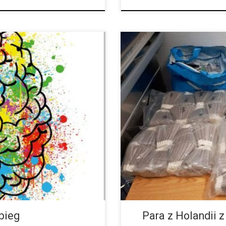
jrzewania, może być czynnikiem,
Już w maju pewna para z Holandi
 do tego predyspozycje
do Recklinghausen. Teraz dopie
oceniać ryzyko spowodowane […]
policja na jednym z parkingów […
ebieg
Para z Holandii 