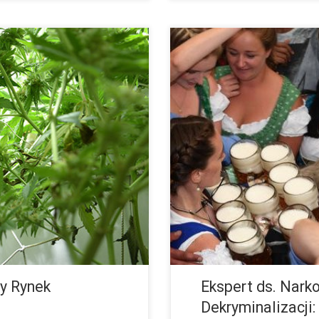
dostęp do medycznych konopi
Dirk Schäffer jest konsultantem 
ała napisana historia, kiedy to
niemieckiej pomocy dla osób cho
stu latach prohibicji. […]
marihuany są karani i napiętno
y Rynek
Ekspert ds. Nar
Dekryminalizacji: