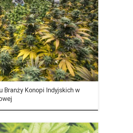
e Wielu Ludzi w Ameryce Łacińskiej Girfa, Soñadora,
yku, na Antylach lub w Stanach Zjednoczonych,
hama, ópio do pobre, […]
u Branży Konopi Indyjskich w
owej