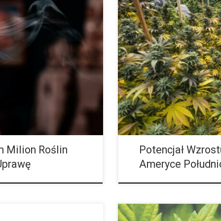
izacji marihuany. Za to u naszych
Jak Marihuana Może Zmienić Życi
zasu do czasu ma nowe pomysły
marihuana lub marijuana w Meks
Cangonha, Aliamba, Da-Boa, Can
 Milion Roślin
Potencjał Wzrost
Uprawę
Ameryce Południ