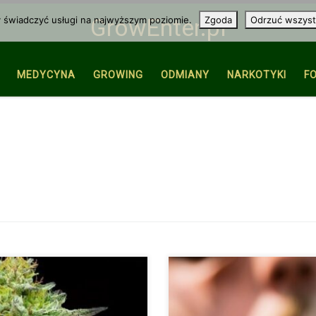
y świadczyć usługi na najwyższym poziomie.
Zgoda
Odrzuć wszyst
GrowEnter.pl
MEDYCYNA
GROWING
ODMIANY
NARKOTYKI
F