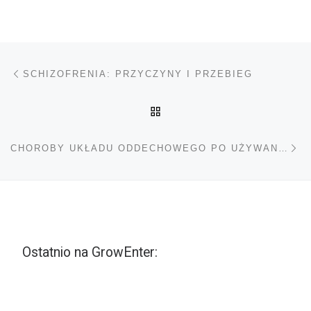
Nawigacja wpisu
Poprzedni wpis
SCHIZOFRENIA: PRZYCZYNY I PRZEBIEG
POWRÓT DO LISTY POS
Na
CHOROBY UKŁADU ODDECHOWEGO PO UŻYWANIU KONOPI INDYJSKICH SĄ MOŻLIWE NAWET BEZ TYTONIU
Ostatnio na GrowEnter: