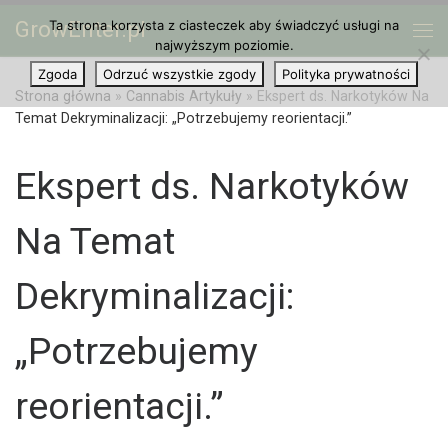
GrowEnter.pl
Ta strona korzysta z ciasteczek aby świadczyć usługi na
Przejdź do treści
Me
najwyższym poziomie.
Zgoda
Odrzuć wszystkie zgody
Polityka prywatności
Strona główna
»
Cannabis Artykuły
»
Ekspert ds. Narkotyków Na
Temat Dekryminalizacji: „Potrzebujemy reorientacji.”
Ekspert ds. Narkotyków
Na Temat
Dekryminalizacji:
„Potrzebujemy
reorientacji.”