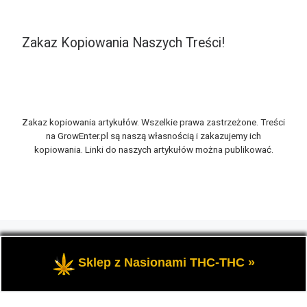
Zakaz Kopiowania Naszych Treści!
Zakaz kopiowania artykułów. Wszelkie prawa zastrzeżone. Treści
na GrowEnter.pl są naszą własnością i zakazujemy ich
kopiowania. Linki do naszych artykułów można publikować.
© 2026
GrowEnter.pl
– Wszelkie prawa zastrzeżone
- Portal
GrowEnter to strona o tematyce marihuany thc, potocznie
Sklep z Nasionami THC-THC »
zwanej trawką i konopi cbd.