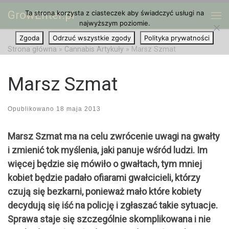
GrowEnter.pl
Ta strona korzysta z ciasteczek aby świadczyć usługi na
Przejdź do treści
Me
najwyższym poziomie.
Zgoda
Odrzuć wszystkie zgody
Polityka prywatności
Strona główna
»
Cannabis Artykuły
»
Marsz Szmat
Marsz Szmat
Opublikowano
18 maja 2013
Marsz Szmat ma na celu zwrócenie uwagi na gwałty
i zmienić tok myślenia, jaki panuje wśród ludzi. Im
więcej będzie się mówiło o gwałtach, tym mniej
kobiet będzie padało ofiarami gwałcicieli, którzy
czują się bezkarni, ponieważ mało które kobiety
decydują się iść na policję i zgłaszać takie sytuacje.
Sprawa staje się szczególnie skomplikowana i nie