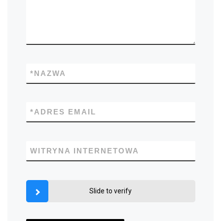
*
NAZWA
*
ADRES EMAIL
WITRYNA INTERNETOWA
Slide to verify