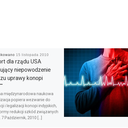
likowano
15 listopada 2010
rt dla rządu USA
ujący niepowodzenie
zu uprawy konopi
a międzynarodowa naukowa
izacja popiera wezwanie do
cji i legalizacji konopi indyjskich,
formy redukcji szkód związanych
. 7 Październik, 2010 […]