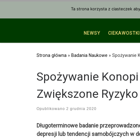
Przejdź do treści
Ta strona korzysta z ciasteczek ab
NEWSY
CIEKAWOSTKI
Strona główna
»
Badania Naukowe
»
Spożywanie K
Spożywanie Konopi 
Zwiększone Ryzyko 
Opublikowano
2 grudnia 2020
Długoterminowe badanie przeprowadzone 
depresji lub tendencji samobójczych w d