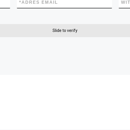
*
ADRES EMAIL
WI
Slide to verify