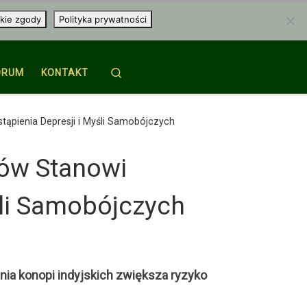
kie zgody
Polityka prywatności
Search
ORUM
KONTAKT
ąpienia Depresji i Myśli Samobójczych
ków Stanowi
śli Samobójczych
ia konopi indyjskich zwiększa ryzyko