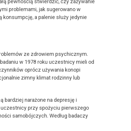
całą pewnością stwierdzić, czy zażywanie
nymi problemami, jak sugerowano w
 konsumpcję, a palenie służy jedynie
i problemów ze zdrowiem psychicznym.
 badaniu w 1978 roku uczestnicy mieli od
h czynników oprócz używania konopi
jonalnie zimny klimat rodzinny lub
są bardziej narażone na depresję i
i uczestnicy przy spożyciu pierwszego
łonności samobójczych. Według badaczy