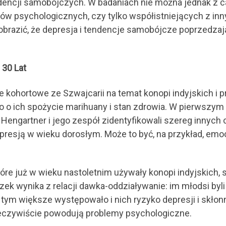
endencji samobójczych. W badaniach nie można jednak z 
mów psychologicznych, czy tylko współistniejących z in
brazić, że depresja i tendencje samobójcze poprzedzają
30 Lat
e kohortowe ze Szwajcarii na temat konopi indyjskich 
ano o ich spożycie marihuany i stan zdrowia. W pierwszym
 Hengartner i jego zespół zidentyfikowali szereg innyc
presją w wieku dorosłym. Może to być, na przykład, emoc
tóre już w wieku nastoletnim używały konopi indyjskich, 
ek wynika z relacji dawka-oddziaływanie: im młodsi byl
ku, tym większe występowało i nich ryzyko depresji i sk
rzeczywiście powodują problemy psychologiczne.