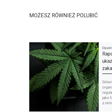
MOŻESZ RÓWNIEŻ POLUBIĆ
Opub
Rapo
ukaz
zaka
Główn
organ
regula
jako 
z nimi