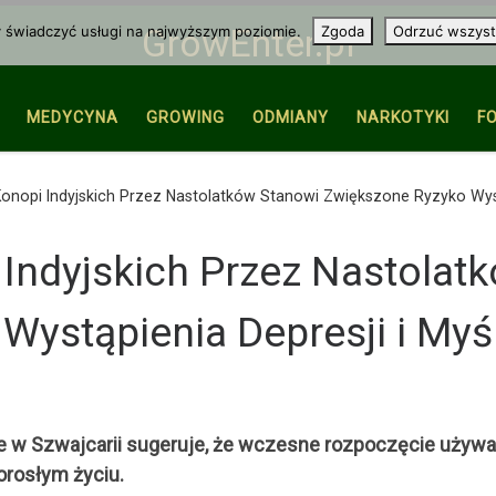
y świadczyć usługi na najwyższym poziomie.
Zgoda
Odrzuć wszyst
GrowEnter.pl
MEDYCYNA
GROWING
ODMIANY
NARKOTYKI
F
onopi Indyjskich Przez Nastolatków Stanowi Zwiększone Ryzyko Wyst
Indyjskich Przez Nastolat
Wystąpienia Depresji i My
w Szwajcarii sugeruje, że wczesne rozpoczęcie używan
orosłym życiu.