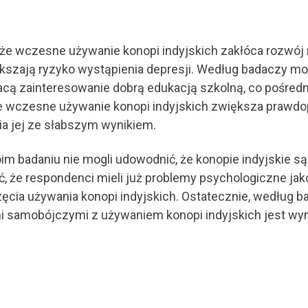
 że wczesne używanie konopi indyjskich zakłóca rozwój
kszają ryzyko wystąpienia depresji. Według badaczy moż
racą zainteresowanie dobrą edukacją szkolną, co pośredn
, że wczesne używanie konopi indyjskich zwiększa pra
ia jej ze słabszym wynikiem.
m badaniu nie mogli udowodnić, że konopie indyjskie są 
 że respondenci mieli już problemy psychologiczne jako
cia używania konopi indyjskich. Ostatecznie, według b
i samobójczymi z używaniem konopi indyjskich jest wyn