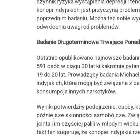
czynnik ryzyka wystąpienia depresji i t
konopi indyjskich jest przyczyną proble
poprzednim badaniu. Można też sobie wyo
odwróceniu uwagi od problemów.
Badanie Długoterminowe Trwające Ponad 
Ostatnio opublikowano najnowsze badani
591 osób w ciągu 30 lat kilkakrotnie pyt
19 do 20 lat. Prowadzący badania Michael
indyjskich, które mogą być związane z de
konsumpcja innych narkotyków.
Wyniki potwierdziły podejrzenie: osoby, k
późniejsze skłonności samobójcze. Związ
jointa i im częściej palili w młodym wie
fakt ten sugeruje, że konopie indyjskie 