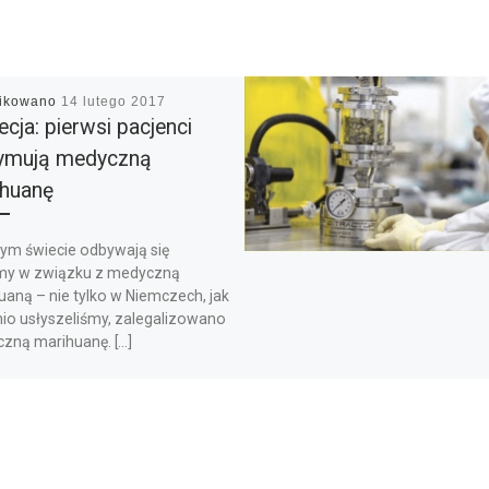
likowano
14 lutego 2017
cja: pierwsi pacjenci
zymują medyczną
huanę
łym świecie odbywają się
my w związku z medyczną
aną – nie tylko w Niemczech, jak
nio usłyszeliśmy, zalegalizowano
zną marihuanę. […]