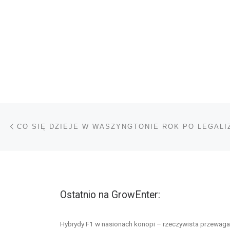
Nawigacja wpisu
Poprzedni wpis
Ostatnio na GrowEnter:
Hybrydy F1 w nasionach konopi – rzeczywista przewaga