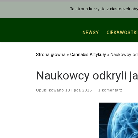
Przejdź do treści
Ta strona korzysta z ciasteczek ab
NEWSY
CIEKAWOSTKI
Strona główna
»
Cannabis Artykuły
»
Naukowcy odk
Naukowcy odkryli 
Opublikowano
13 lipca 2015
|
1 komentarz