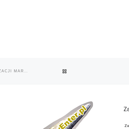
POWRÓT DO LISTY POS
CO SIĘ DZIEJE W WASZYNGTONIE ROK PO LEGALIZACJI MARIHUANY
Za
Za