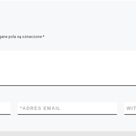
ane pola są oznaczone
*
*
ADRES EMAIL
WI