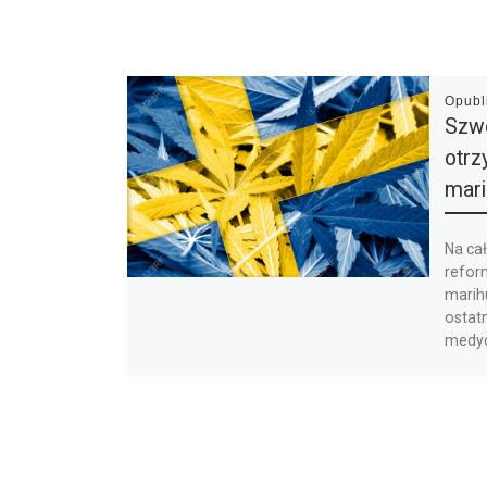
Opub
Szwe
otr
mari
Na ca
refor
marihu
ostat
medyc