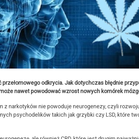
 przełomowego odkrycia. Jak dotychczas błędnie przyp
e może nawet powodować wzrost nowych komórek móz
n z narkotyków nie powoduje neurogenezy, czyli rozwoju
nnych psychodelików takich jak grzybki czy LSD, które
neurogenezę, ale również CBD, które jest drugim najważ