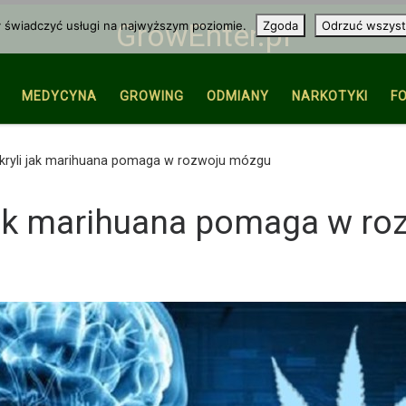
y świadczyć usługi na najwyższym poziomie.
Zgoda
Odrzuć wszyst
GrowEnter.pl
MEDYCYNA
GROWING
ODMIANY
NARKOTYKI
F
ryli jak marihuana pomaga w rozwoju mózgu
jak marihuana pomaga w r