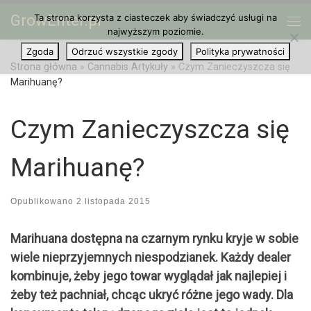
GrowEnter.pl
Ta strona korzysta z ciasteczek aby świadczyć usługi na
Przejdź do treści
Me
najwyższym poziomie.
Zgoda
Odrzuć wszystkie zgody
Polityka prywatności
Strona główna
»
Cannabis Artykuły
»
Czym Zanieczyszcza się
Marihuanę?
Czym Zanieczyszcza się
Marihuanę?
Opublikowano
2 listopada 2015
Marihuana dostępna na czarnym rynku kryje w sobie
wiele nieprzyjemnych niespodzianek. Każdy dealer
kombinuje, żeby jego towar wyglądał jak najlepiej i
żeby też pachniał, chcąc ukryć różne jego wady. Dla