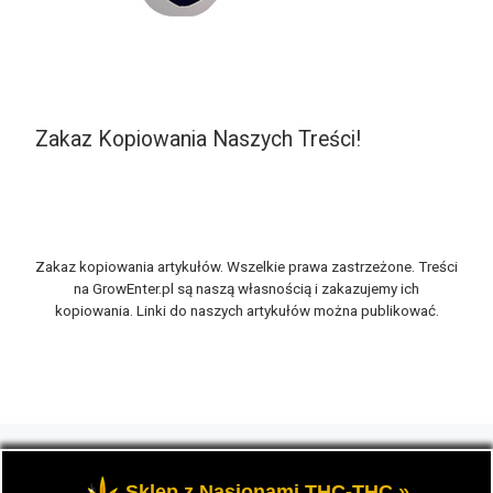
Zakaz Kopiowania Naszych Treści!
Zakaz kopiowania artykułów. Wszelkie prawa zastrzeżone. Treści
na GrowEnter.pl są naszą własnością i zakazujemy ich
kopiowania. Linki do naszych artykułów można publikować.
© 2026
GrowEnter.pl
– Wszelkie prawa zastrzeżone
- Portal
GrowEnter to strona o tematyce marihuany thc, potocznie
Sklep z Nasionami THC-THC »