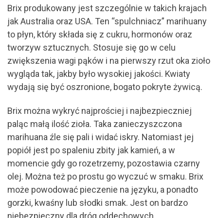
Brix produkowany jest szczególnie w takich krajach
jak Australia oraz USA. Ten “spulchniacz” marihuany
to płyn, który składa się z cukru, hormonów oraz
tworzyw sztucznych. Stosuje się go w celu
zwiększenia wagi pąków i na pierwszy rzut oka zioło
wygląda tak, jakby było wysokiej jakości. Kwiaty
wydają się być oszronione, bogato pokryte żywicą.
Brix można wykryć najprościej i najbezpieczniej
paląc małą ilość zioła. Taka zanieczyszczona
marihuana źle się pali i widać iskry. Natomiast jej
popiół jest po spaleniu zbity jak kamień, a w
momencie gdy go rozetrzemy, pozostawia czarny
olej. Można też po prostu go wyczuć w smaku. Brix
może powodować pieczenie na języku, a ponadto
gorzki, kwaśny lub słodki smak. Jest on bardzo
niebezpieczny dla dróg oddechowych.