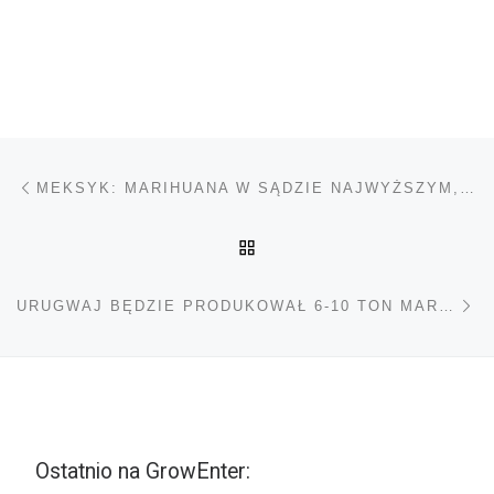
Nawigacja wpisu
Poprzedni wpis
MEKSYK: MARIHUANA W SĄDZIE NAJWYŻSZYM, MOŻLIWY PUNKT ZWROTNY W DRODZE DO LEGALIZACJI
POWRÓT DO LISTY POS
Na
URUGWAJ BĘDZIE PRODUKOWAŁ 6-10 TON MARIHUANY W MIESIĄCU
Ostatnio na GrowEnter: