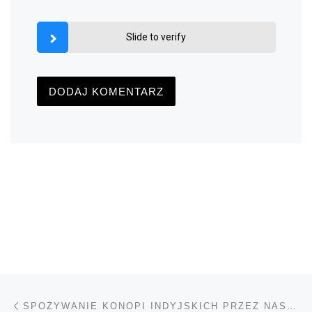
Slide to verify
Nawigacja wpisu
Poprzedni wpis
SPOŻYWANIE KONOPI INDYJSKICH PRZEZ NASTOLATKÓW STANOWI ZWIĘKSZONE RYZYKO WYSTĄPIENIA DEPRESJI I MYŚLI SAMOBÓJCZYCH