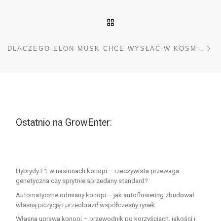
POWRÓT DO LISTY POS
Na
DLACZEGO ELON MUSK CHCE WYSŁAĆ W KOSMOS CANNABIS?
Ostatnio na GrowEnter:
Hybrydy F1 w nasionach konopi – rzeczywista przewaga
genetyczna czy sprytnie sprzedany standard?
Automatyczne odmiany konopi – jak autoflowering zbudował
własną pozycję i przeobraził współczesny rynek
Własna uprawa konopi – przewodnik po korzyściach, jakości i