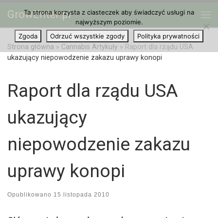
GrowEnter.pl
Ta strona korzysta z ciasteczek aby świadczyć usługi na
Przejdź do treści
Me
najwyższym poziomie.
Zgoda
Odrzuć wszystkie zgody
Polityka prywatności
Strona główna
»
Cannabis Artykuły
»
Raport dla rządu USA
ukazujący niepowodzenie zakazu uprawy konopi
Raport dla rządu USA
ukazujący
niepowodzenie zakazu
uprawy konopi
Opublikowano
15 listopada 2010