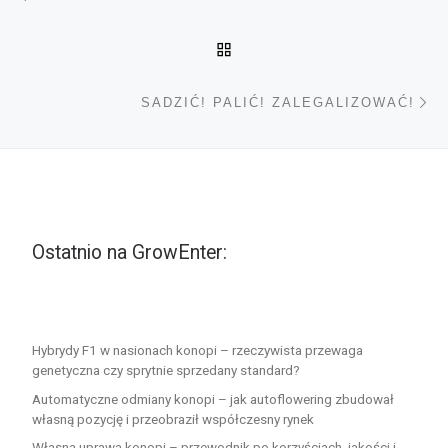
POWRÓT DO LISTY POS
Na
SADZIĆ! PALIĆ! ZALEGALIZOWAĆ!
Ostatnio na GrowEnter:
Hybrydy F1 w nasionach konopi – rzeczywista przewaga
genetyczna czy sprytnie sprzedany standard?
Automatyczne odmiany konopi – jak autoflowering zbudował
własną pozycję i przeobraził współczesny rynek
Własna uprawa konopi – przewodnik po korzyściach, jakości i