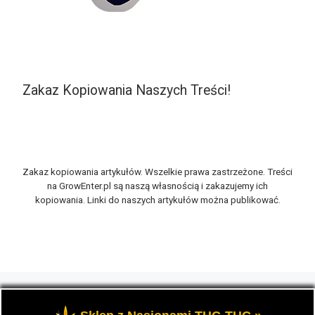
Zakaz Kopiowania Naszych Treści!
Zakaz kopiowania artykułów. Wszelkie prawa zastrzeżone. Treści
na GrowEnter.pl są naszą własnością i zakazujemy ich
kopiowania. Linki do naszych artykułów można publikować.
© 2026
GrowEnter.pl
– Wszelkie prawa zastrzeżone
- Portal
GrowEnter to strona o tematyce marihuany thc, potocznie