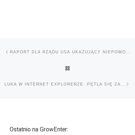
Nawigacja wpisu
Poprzedni wpis
RAPORT DLA RZĄDU USA UKAZUJĄCY NIEPOWODZENIE ZAKAZU UPRAWY KONOPI
POWRÓT DO LISTY POS
Na
LUKA W INTERNET EXPLORERZE: PĘTLA SIĘ ZACIEŚNIA
Ostatnio na GrowEnter: