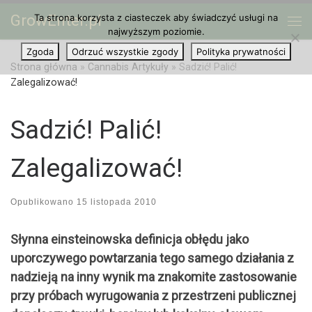
GrowEnter.pl
Ta strona korzysta z ciasteczek aby świadczyć usługi na
Przejdź do treści
Me
najwyższym poziomie.
Zgoda
Odrzuć wszystkie zgody
Polityka prywatności
Strona główna
»
Cannabis Artykuły
»
Sadzić! Palić!
Zalegalizować!
Sadzić! Palić!
Zalegalizować!
Opublikowano
15 listopada 2010
Słynna einsteinowska definicja obłędu jako
uporczywego powtarzania tego samego działania z
nadzieją na inny wynik ma znakomite zastosowanie
przy próbach wyrugowania z przestrzeni publicznej