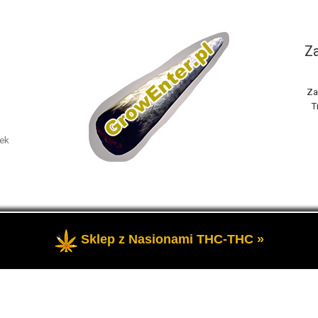
Za
Za
T
nek
Sklep z Nasionami THC-THC »
one
- Portal GrowEnter to strona o tematyce marihuany thc, potocz