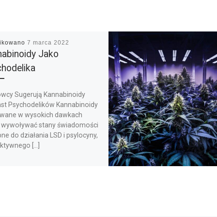
likowano
7 marca 2022
abinoidy Jako
hodelika
wcy Sugerują Kannabinoidy
st Psychodelików Kannabinoidy
wane w wysokich dawkach
wywoływać stany świadomości
e do działania LSD i psylocyny,
aktywnego […]