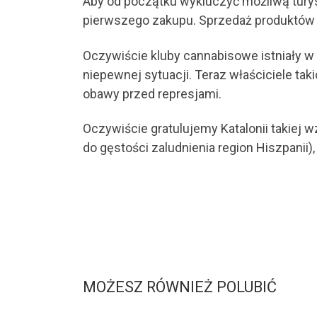
Aby od początku wykluczyć możliwą tury
pierwszego zakupu. Sprzedaż produktów a
Oczywiście kluby cannabisowe istniały w ty
niepewnej sytuacji. Teraz właściciele t
obawy przed represjami.
Oczywiście gratulujemy Katalonii takiej w
do gęstości zaludnienia region Hiszpanii)
MOŻESZ RÓWNIEŻ POLUBIĆ