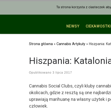
Przejdź do treści
Ta strona korzysta z ciasteczek ab
NEWSY
CIEKAWOSTKI
Strona główna
»
Cannabis Artykuły
»
Hiszpania: Ka
Hiszpania: Kataloni
Opublikowano
3 lipca 2017
Cannabis Social Clubs, czyli kluby cannab
okolicach, gdzie z resztą są one najbard
uprawiają marihuanę na własny użytek i p
człowiek.