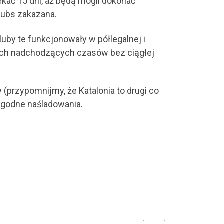
ać 15 dni, aż będą mogli dokonać
lubs zakazana.
luby te funkcjonowały w półlegalnej i
wych nadchodzących czasów bez ciągłej
 (przypomnijmy, że Katalonia to drugi co
i godne naśladowania.