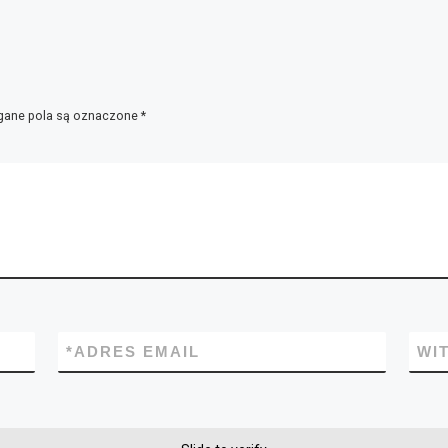
ane pola są oznaczone
*
*
ADRES EMAIL
WI