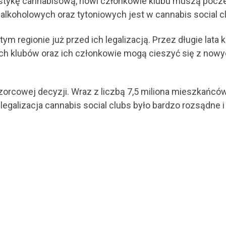
stykę cannabisową, nowi członkowie klubu muszą poczek
lkoholowych oraz tytoniowych jest w cannabis social c
m regionie już przed ich legalizacją. Przez długie lata k
akich klubów oraz ich członkowie mogą cieszyć się z no
zorcowej decyzji. Wraz z liczbą 7,5 miliona mieszkańców
, legalizacja cannabis social clubs było bardzo rozsądne 