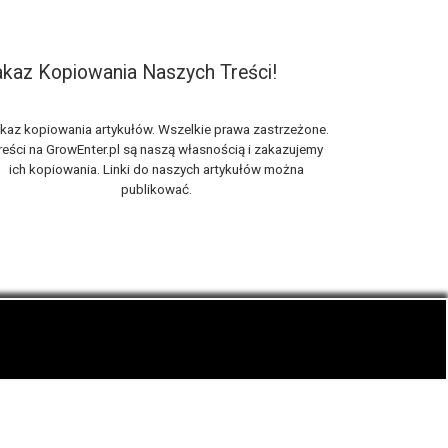
kaz Kopiowania Naszych Treści!
kaz kopiowania artykułów. Wszelkie prawa zastrzeżone.
reści na GrowEnter.pl są naszą własnością i zakazujemy
ich kopiowania. Linki do naszych artykułów można
publikować.
nie zwanej trawką i konopi cbd.