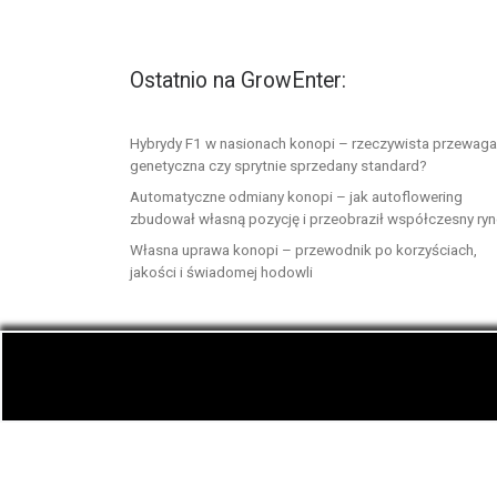
Ostatnio na GrowEnter:
Hybrydy F1 w nasionach konopi – rzeczywista przewaga
genetyczna czy sprytnie sprzedany standard?
Automatyczne odmiany konopi – jak autoflowering
zbudował własną pozycję i przeobraził współczesny ry
Własna uprawa konopi – przewodnik po korzyściach,
jakości i świadomej hodowli
© 2026
GrowEnter.pl
– Wszelkie prawa zastrzeż