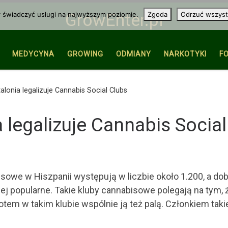
y świadczyć usługi na najwyższym poziomie.
Zgoda
Odrzuć wszyst
GrowEnter.pl
MEDYCYNA
GROWING
ODMIANY
NARKOTYKI
F
talonia legalizuje Cannabis Social Clubs
a legalizuje Cannabis Socia
isowe w Hiszpanii występują w liczbie około 1.200, a dobr
ziej popularne. Takie kluby cannabisowe polegają na tym
otem w takim klubie wspólnie ją też palą. Członkiem tak