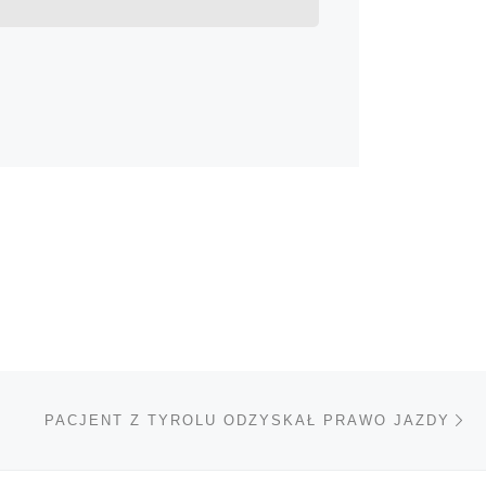
Na
TÓW
PACJENT Z TYROLU ODZYSKAŁ PRAWO JAZDY