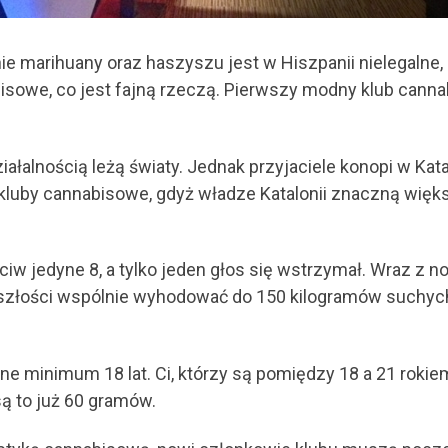
e marihuany oraz haszyszu jest w Hiszpanii nielegalne, 
bisowe, co jest fajną rzeczą. Pierwszy modny klub cann
ałalnością leżą światy. Jednak przyjaciele konopi w Katal
 kluby cannabisowe, gdyż władze Katalonii znaczną więk
ciw jedyne 8, a tylko jeden głos się wstrzymał. Wraz z
yszłości wspólnie wyhodować do 150 kilogramów suchych
 minimum 18 lat. Ci, którzy są pomiędzy 18 a 21 roki
są to już 60 gramów.