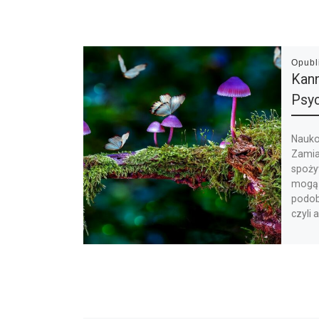
Opub
Kann
Psyc
Nauko
Zamia
spoży
mogą 
podobn
czyli 