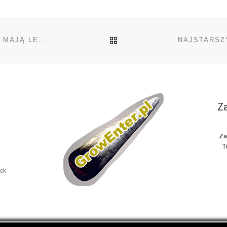
POWRÓT DO LISTY POS
DZIECI NARAŻONE NA MARIHUANĘ W ŁONIE MATKI, MAJĄ LEPSZY WZROK W WIEKU 4 LAT
Za
Za
T
nek