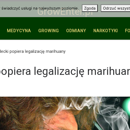
y świadczyć usługi na najwyższym poziomie.
Zgoda
Odrzuć wszyst
GrowEnter.pl
MEDYCYNA
GROWING
ODMIANY
NARKOTYKI
F
ecki popiera legalizację marihuany
opiera legalizację marihua