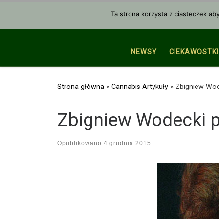
Przejdź do treści
Ta strona korzysta z ciasteczek ab
NEWSY
CIEKAWOSTKI
Strona główna
»
Cannabis Artykuły
»
Zbigniew Wod
Zbigniew Wodecki p
Opublikowano
4 grudnia 2015