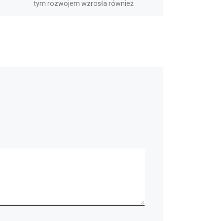
tym rozwojem wzrosła również
samobójczość wśród […]