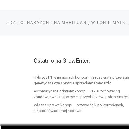
Nawigacja wpisu
Poprzedni wpis
Ostatnio na GrowEnter:
Hybrydy F1 w nasionach konopi – rzeczywista przewaga
genetyczna czy sprytnie sprzedany standard?
Automatyczne odmiany konopi – jak autoflowering
zbudował własną pozycję i przeobraził współczesny ry
Własna uprawa konopi – przewodnik po korzyściach,
jakości i świadomej hodowli