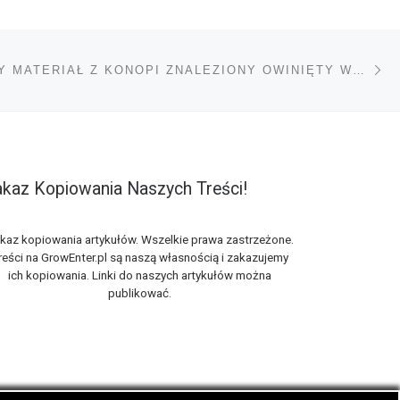
Na
TÓW
NAJSTARSZY MATERIAŁ Z KONOPI ZNALEZIONY OWINIĘTY WOKÓŁ DZIECKA W 9000 LETNIEJ WIOSCE
kaz Kopiowania Naszych Treści!
kaz kopiowania artykułów. Wszelkie prawa zastrzeżone.
reści na GrowEnter.pl są naszą własnością i zakazujemy
ich kopiowania. Linki do naszych artykułów można
publikować.