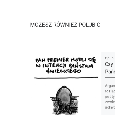
MOŻESZ RÓWNIEŻ POLUBIĆ
Opub
Czy 
Pań
Argum
rozłą
jest t
zwole
jedny