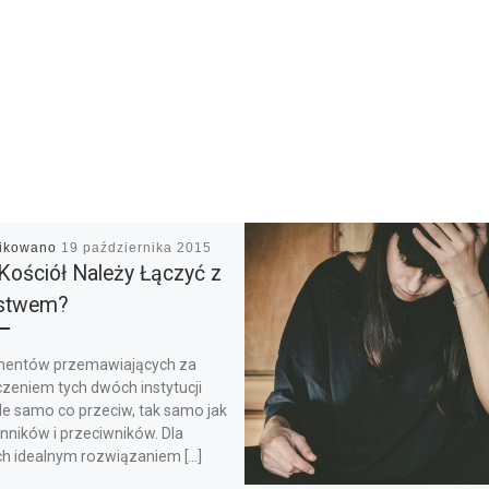
likowano
19 października 2015
Kościół Należy Łączyć z
stwem?
entów przemawiających za
czeniem tych dwóch instytucji
yle samo co przeciw, tak samo jak
nników i przeciwników. Dla
ch idealnym rozwiązaniem […]