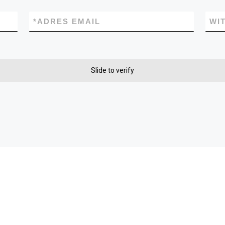
*
ADRES EMAIL
WI
Slide to verify