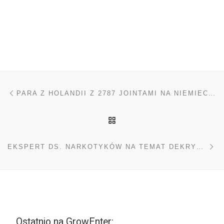
Nawigacja wpisu
Poprzedni wpis
PARA Z HOLANDII Z 2787 JOINTAMI NA NIEMIECKIEJ A3
POWRÓT DO LISTY POS
Na
EKSPERT DS. NARKOTYKÓW NA TEMAT DEKRYMINALIZACJI: „POTRZEBUJEMY REORIENTACJI.”
Ostatnio na GrowEnter: