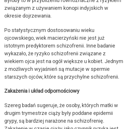
Byłoby to w przybliżeniu równoznaczne z ryzykiem
związanym z używaniem konopi indyjskich w
okresie dojrzewania.
Po statystycznym dostosowaniu wieku
ojcowskiego, wiek macierzyński nie jest już
istotnym predyktorem schizofrenii. Inne badanie
wykazało, że ryzyko schizofrenii związane z
wiekiem ojca jest na ogół większe u kobiet. Jednym
z możliwych wyjaśnień są mutacje w spermie
starszych ojców, które są przychylne schizofrenii.
Zakażenia i układ odpornościowy
Szereg badań sugeruje, że osoby, których matki w
drugim trymestrze ciąży były poddane epidemii
grypy, są bardziej narażone na schizofrenię.
Zakażenie w czasie ciąży jako czynnik ryzyka jest