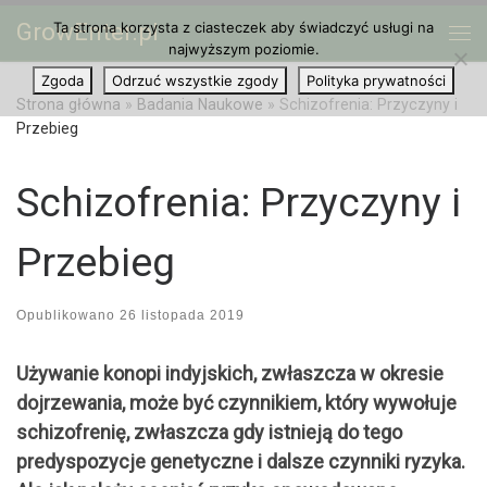
GrowEnter.pl
Ta strona korzysta z ciasteczek aby świadczyć usługi na
Przejdź do treści
Me
najwyższym poziomie.
Zgoda
Odrzuć wszystkie zgody
Polityka prywatności
Strona główna
»
Badania Naukowe
»
Schizofrenia: Przyczyny i
Przebieg
Schizofrenia: Przyczyny i
Przebieg
Opublikowano
26 listopada 2019
Używanie konopi indyjskich, zwłaszcza w okresie
dojrzewania, może być czynnikiem, który wywołuje
schizofrenię, zwłaszcza gdy istnieją do tego
predyspozycje genetyczne i dalsze czynniki ryzyka.