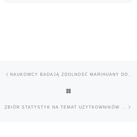
Nawigacja wpisu
Poprzedni wpis
NAUKOWCY BADAJĄ ZDOLNOŚĆ MARIHUANY DO LECZENIA RAKA SKÓRY
POWRÓT DO LISTY POS
Na
ZBIÓR STATYSTYK NA TEMAT UŻYTKOWNIKÓW MARIHUANY