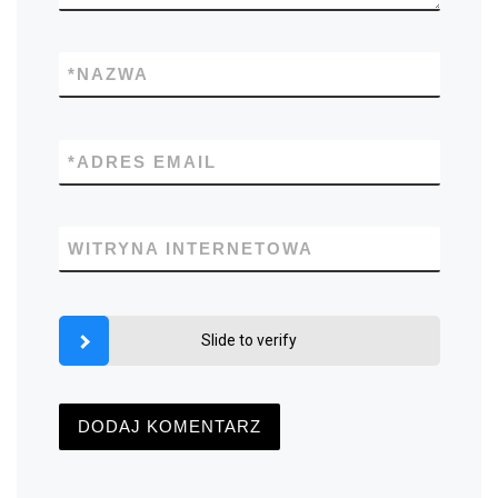
*
NAZWA
*
ADRES EMAIL
WITRYNA INTERNETOWA
Slide to verify