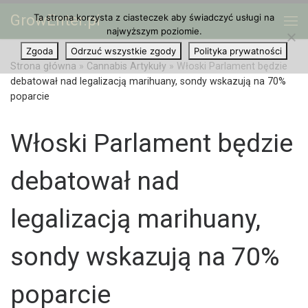
GrowEnter.pl
Ta strona korzysta z ciasteczek aby świadczyć usługi na
Przejdź do treści
Me
najwyższym poziomie.
Zgoda
Odrzuć wszystkie zgody
Polityka prywatności
Strona główna
»
Cannabis Artykuły
»
Włoski Parlament będzie
debatował nad legalizacją marihuany, sondy wskazują na 70%
poparcie
Włoski Parlament będzie
debatował nad
legalizacją marihuany,
sondy wskazują na 70%
poparcie