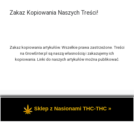
Zakaz Kopiowania Naszych Treści!
Zakaz kopiowania artykułów. Wszelkie prawa zastrzeżone. Treści
na GrowEnter.pl są naszą własnością i zakazujemy ich
kopiowania. Linki do naszych artykułów można publikować.
© 2026
GrowEnter.pl
– Wszelkie prawa zastrzeżone
- Portal
GrowEnter to strona o tematyce marihuany thc, potocznie
Sklep z Nasionami THC-THC »
zwanej trawką i konopi cbd.