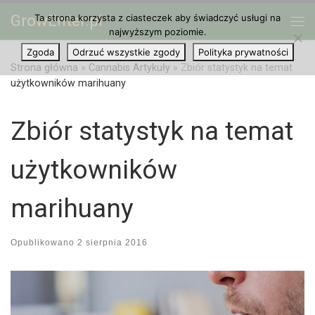
GrowEnter.pl
Ta strona korzysta z ciasteczek aby świadczyć usługi na
Przejdź do treści
Me
najwyższym poziomie.
Zgoda
Odrzuć wszystkie zgody
Polityka prywatności
Strona główna
»
Cannabis Artykuły
»
Zbiór statystyk na temat
użytkowników marihuany
Zbiór statystyk na temat
użytkowników
marihuany
Opublikowano
2 sierpnia 2016