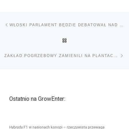
Nawigacja wpisu
Poprzedni wpis
WŁOSKI PARLAMENT BĘDZIE DEBATOWAŁ NAD LEGALIZACJĄ MARIHUANY, SONDY WSKAZUJĄ NA 70% POPARCIE
POWRÓT DO LISTY POS
Na
ZAKŁAD POGRZEBOWY ZAMIENILI NA PLANTACJĘ MARIHUANY
Ostatnio na GrowEnter:
Hybrydy F1 w nasionach konopi – rzeczywista przewaga