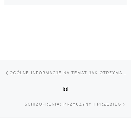
Nawigacja wpisu
Poprzedni wpis
OGÓLNE INFORMACJE NA TEMAT JAK OTRZYMAĆ W NIEMCZECH RECEPTĘ NA MEDYCZNĄ MARIHUANĘ
POWRÓT DO LISTY POS
Na
SCHIZOFRENIA: PRZYCZYNY I PRZEBIEG