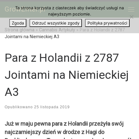
GrowEnter.pl
Ta strona korzysta z ciasteczek aby świadczyć usługi na
Przejdź do treści
Me
najwyższym poziomie.
Zgoda
Odrzuć wszystkie zgody
Polityka prywatności
Strona główna
»
Cannabis Artykuły
»
Para z Holandii z 2787
Jointami na Niemieckiej A3
Para z Holandii z 2787
Jointami na Niemieckiej
A3
Opublikowano
25 listopada 2019
Już w maju pewna para z Holandii przeżyła swój
najczarniejszy dzień w drodze z Hagi do