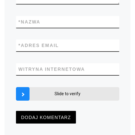
*
NAZWA
*
ADRES EMAIL
WITRYNA INTERNETOWA
Slide to verify