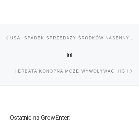
Nawigacja wpisu
Poprzedni wpis
USA: SPADEK SPRZEDAŻY ŚRODKÓW NASENNYCH Z POWODU MARIHUANY
POWRÓT DO LISTY POS
Na
HERBATA KONOPNA MOŻE WYWOŁYWAĆ HIGH
Ostatnio na GrowEnter: