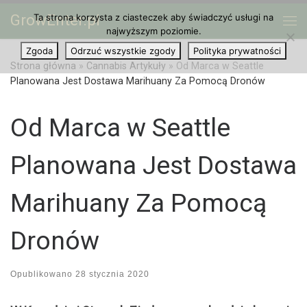
GrowEnter.pl
Ta strona korzysta z ciasteczek aby świadczyć usługi na
Przejdź do treści
Me
najwyższym poziomie.
Zgoda
Odrzuć wszystkie zgody
Polityka prywatności
Strona główna
»
Cannabis Artykuły
»
Od Marca w Seattle
Planowana Jest Dostawa Marihuany Za Pomocą Dronów
Od Marca w Seattle
Planowana Jest Dostawa
Marihuany Za Pomocą
Dronów
Opublikowano
28 stycznia 2020