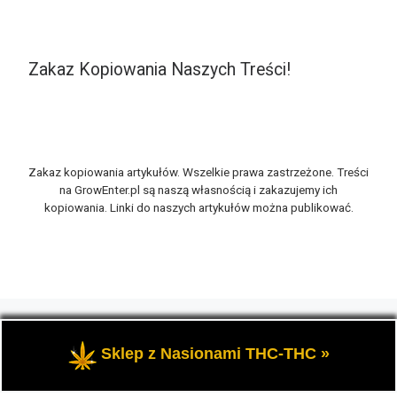
Zakaz Kopiowania Naszych Treści!
Zakaz kopiowania artykułów. Wszelkie prawa zastrzeżone. Treści
na GrowEnter.pl są naszą własnością i zakazujemy ich
kopiowania. Linki do naszych artykułów można publikować.
© 2026
GrowEnter.pl
– Wszelkie prawa zastrzeżone
- Portal
GrowEnter to strona o tematyce marihuany thc, potocznie
Sklep z Nasionami THC-THC »
zwanej trawką i konopi cbd.