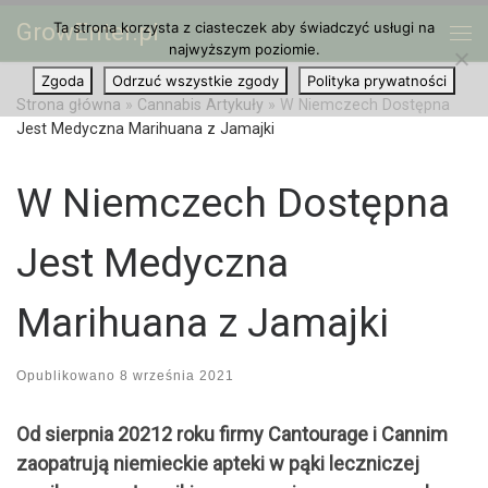
GrowEnter.pl
Ta strona korzysta z ciasteczek aby świadczyć usługi na
Przejdź do treści
Me
najwyższym poziomie.
Zgoda
Odrzuć wszystkie zgody
Polityka prywatności
Strona główna
»
Cannabis Artykuły
»
W Niemczech Dostępna
Jest Medyczna Marihuana z Jamajki
W Niemczech Dostępna
Jest Medyczna
Marihuana z Jamajki
Opublikowano
8 września 2021
Od sierpnia 20212 roku firmy Cantourage i Cannim
zaopatrują niemieckie apteki w pąki leczniczej