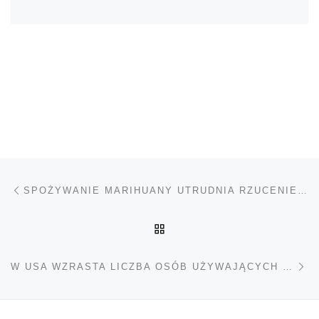
Nawigacja wpisu
Poprzedni wpis
SPOŻYWANIE MARIHUANY UTRUDNIA RZUCENIE PALENIA TYTONIU
POWRÓT DO LISTY POS
Na
W USA WZRASTA LICZBA OSÓB UŻYWAJĄCYCH KONOPI INDYJSKICH I POPEŁNIAJĄCYCH SAMOBÓJSTWA