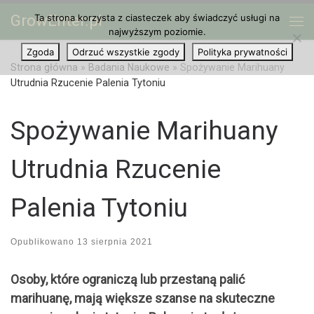
GrowEnter.pl
Ta strona korzysta z ciasteczek aby świadczyć usługi na
Przejdź do treści
Me
najwyższym poziomie.
Zgoda
Odrzuć wszystkie zgody
Polityka prywatności
Strona główna
»
Badania Naukowe
»
Spożywanie Marihuany
Utrudnia Rzucenie Palenia Tytoniu
Spożywanie Marihuany
Utrudnia Rzucenie
Palenia Tytoniu
Opublikowano
13 sierpnia 2021
Osoby, które ograniczą lub przestaną palić
marihuanę, mają większe szanse na skuteczne