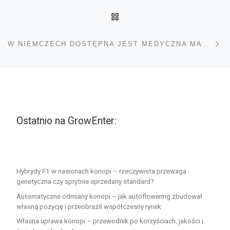
POWRÓT DO LISTY POS
Na
W NIEMCZECH DOSTĘPNA JEST MEDYCZNA MARIHUANA Z JAMAJKI
Ostatnio na GrowEnter:
Hybrydy F1 w nasionach konopi – rzeczywista przewaga
genetyczna czy sprytnie sprzedany standard?
Automatyczne odmiany konopi – jak autoflowering zbudował
własną pozycję i przeobraził współczesny rynek
Własna uprawa konopi – przewodnik po korzyściach, jakości i