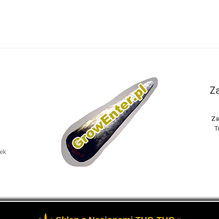
Za
Za
T
nek