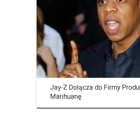
Jest to pierwszy miliarder w historii rapu, który swoje 
inteligentnym inwestycjom. Teraz Jay-Z chce prowadzi
marki marihuany. Jako nastolatek Jay-Z zarabiał pien
Jay-Z Dołącza do Firmy Produ
Marihuanę