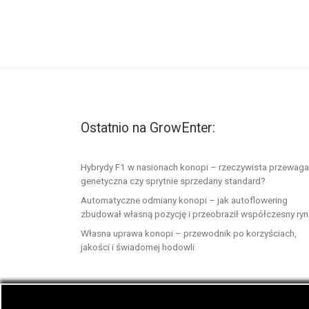
Ostatnio na GrowEnter:
Hybrydy F1 w nasionach konopi – rzeczywista przewaga
genetyczna czy sprytnie sprzedany standard?
Automatyczne odmiany konopi – jak autoflowering
zbudował własną pozycję i przeobraził współczesny ry
Własna uprawa konopi – przewodnik po korzyściach,
jakości i świadomej hodowli