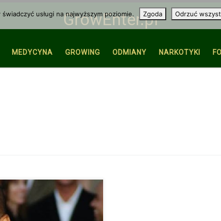
y świadczyć usługi na najwyższym poziomie.
Zgoda
Odrzuć wszyst
GrowEnter.pl
MEDYCYNA
GROWING
ODMIANY
NARKOTYKI
F