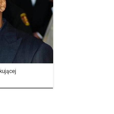
miliardy zarobił dzięki
ć interesy pewnej kalifornijskiej
iądze na handlu […]
kującej