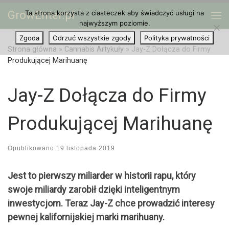
GrowEnter.pl
Ta strona korzysta z ciasteczek aby świadczyć usługi na
Przejdź do treści
Me
najwyższym poziomie.
Zgoda
Odrzuć wszystkie zgody
Polityka prywatności
Strona główna
»
Cannabis Artykuły
»
Jay-Z Dołącza do Firmy
Produkującej Marihuanę
Jay-Z Dołącza do Firmy
Produkującej Marihuanę
Opublikowano
19 listopada 2019
Jest to pierwszy miliarder w historii rapu, który
swoje miliardy zarobił dzięki inteligentnym
inwestycjom. Teraz Jay-Z chce prowadzić interesy
pewnej kalifornijskiej marki marihuany.