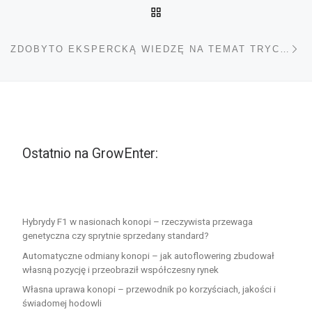
POWRÓT DO LISTY POS
Na
ZDOBYTO EKSPERCKĄ WIEDZĘ NA TEMAT TRYCHOMÓW
Ostatnio na GrowEnter:
Hybrydy F1 w nasionach konopi – rzeczywista przewaga
genetyczna czy sprytnie sprzedany standard?
Automatyczne odmiany konopi – jak autoflowering zbudował
własną pozycję i przeobraził współczesny rynek
Własna uprawa konopi – przewodnik po korzyściach, jakości i
świadomej hodowli