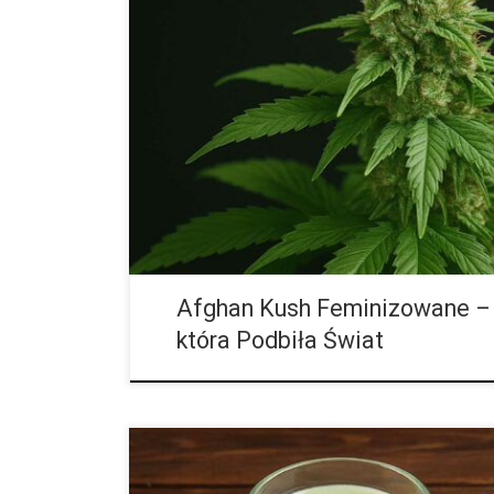
Od mroźnych gór Hindukusz po Twój ogród Afghan K
która pachnie historią. Nie powstała w nowoczesnych
w wyniku eksperymentów współczesnych breederów. J
Afghan Kush Feminizowane – 
która Podbiła Świat