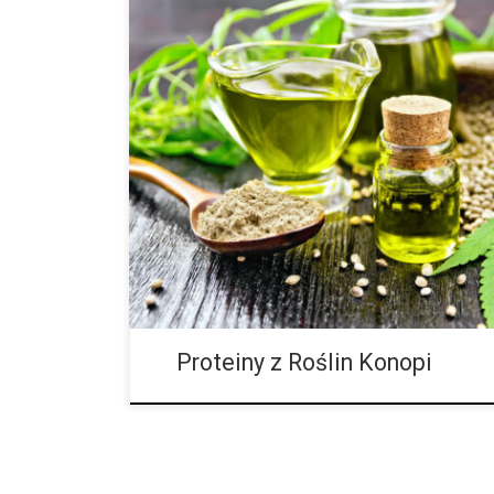
Dlaczego Są Korzystne Dla Zdrowia? Sportowcy, oso
oraz osoby interesujące się biologią wiedzą, że białka
węglowodanami i tłuszczami, należą do trzech makr
Proteiny z Roślin Konopi