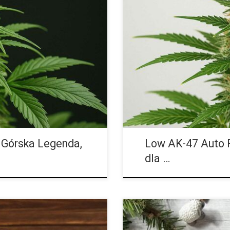
ush Feminizowane to odmiana,
Low AK-47 Automatic Feminizow
 laboratoriach genetycznych ani
Automatic Feminizowane to odm
ej korzenie sięgają […]
Ak-47 Auto. To wersja automatyc
Górska Legenda,
Low AK-47 Auto F
dla …