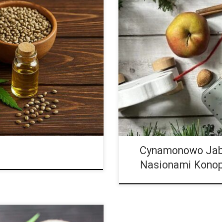
W okresie świątecznym cieszymy 
 superfoodu. Z osiedlowych
możemy pominąć najmniejszych.
a sprawą ich bezwstydnie
świąteczne ciasteczka dla dziec
ecz bogatych w białko, […]
nasion […]
Cynamonowo Jabł
Nasionami Konopi