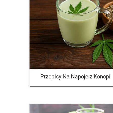
Konopie awansowały społecznie. Z lumpenplanty do
legend do supermarketowych półek. A wszystko to z
zdrowych nasion – pozbawionych mocy odurzającej, l
Przepisy Na Napoje z Konopi