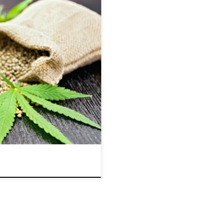
by świadomie odżywiające się
 lub proteiny, wraz z
oskładników pokarmowych, […]