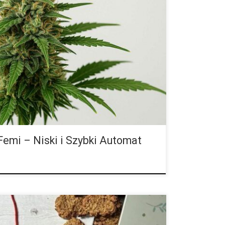
ane – recenzja i poradnik uprawy Low AK-47
iana marihuany powstała z połączenia Lowres#2 ×
zna i feminizowana, dzięki czemu […]
emi – Niski i Szybki Automat