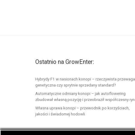
Ostatnio na GrowEnter:
Hybrydy F1 w nasionach konopi – rzeczywista przewaga
genetyczna czy sprytnie sprzedany standard?
Automatyczne odmiany konopi – jak autoflowering
zbudował własną pozycję i przeobraził współczesny ry
Własna uprawa konopi – przewodnik po korzyściach,
jakości i świadomej hodowli