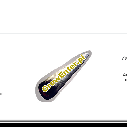
Za
Za
T
nek