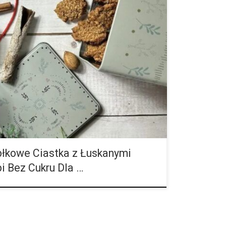
się szczególnie pysznymi ciastkami, a przy tym nie
 Naszymi ulubionymi smakołykami są bezcukrowe
i, które oczarowują harmonijnym połączeniem jabłka,
kowe Ciastka z Łuskanymi
 Bez Cukru Dla …