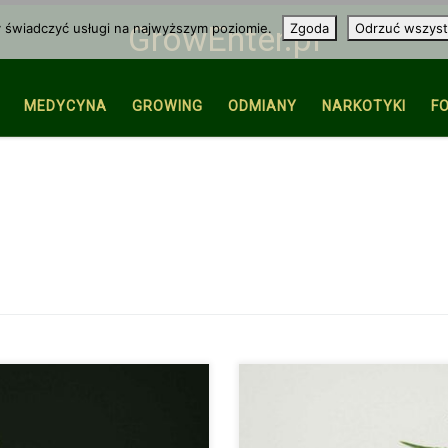
y świadczyć usługi na najwyższym poziomie.
Zgoda
Odrzuć wszyst
GrowEnter.pl
MEDYCYNA
GROWING
ODMIANY
NARKOTYKI
F