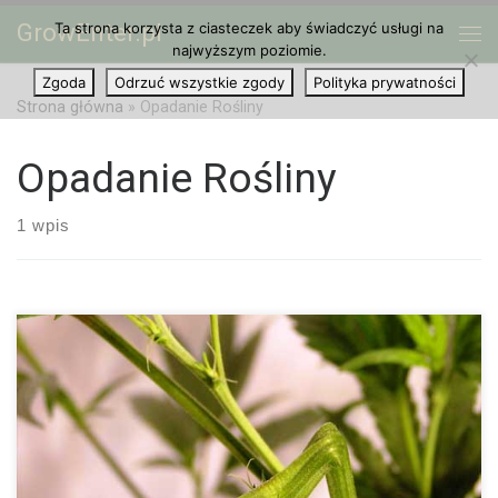
GrowEnter.pl
Ta strona korzysta z ciasteczek aby świadczyć usługi na
Przejdź do treści
Me
najwyższym poziomie.
Zgoda
Odrzuć wszystkie zgody
Polityka prywatności
Strona główna
»
Opadanie Rośliny
Opadanie Rośliny
1 wpis
Choroba ta występuje też pod nazwami Fusarium oxysporum
albo Pythium debaryanum SYMPTOMY: Choroba ta objawia się
tym, że młode sadzonki, które kilka dni wcześniej wykiełkowały i
mają kilka centymetrów wielkości, […]