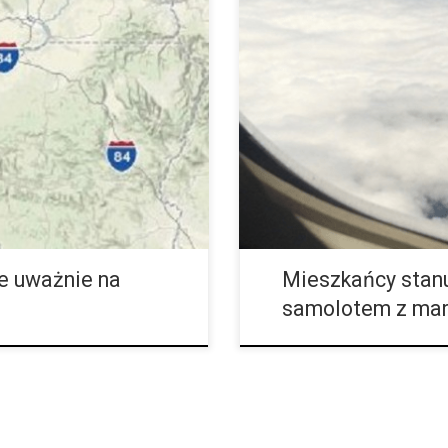
Oregon i Kolorado)
Mieszkańcy stanu Oregon w obr
uany. Pierwszym stanem, który
samolotem z marihuaną w bagażu
to Waszyngton […]
gramów. Władze lotniska oficjaln
ie uważnie na
Mieszkańcy stanu
samolotem z mar