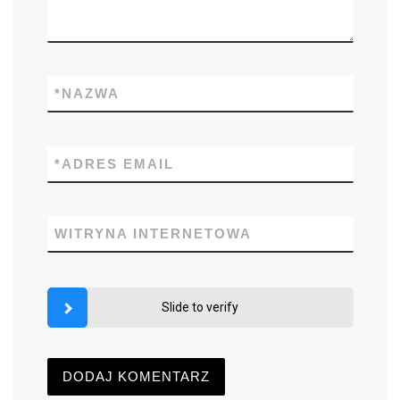
*
NAZWA
*
ADRES EMAIL
WITRYNA INTERNETOWA
Slide to verify