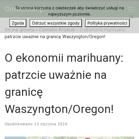
GrowEnter.pl
Ta strona korzysta z ciasteczek aby świadczyć usługi na
Przejdź do treści
Me
najwyższym poziomie.
Zgoda
Odrzuć wszystkie zgody
Polityka prywatności
Strona główna
»
Cannabis Artykuły
»
O ekonomii marihuany:
patrzcie uważnie na granicę Waszyngton/Oregon!
O ekonomii marihuany:
patrzcie uważnie na
granicę
Waszyngton/Oregon!
Opublikowano
13 stycznia 2016