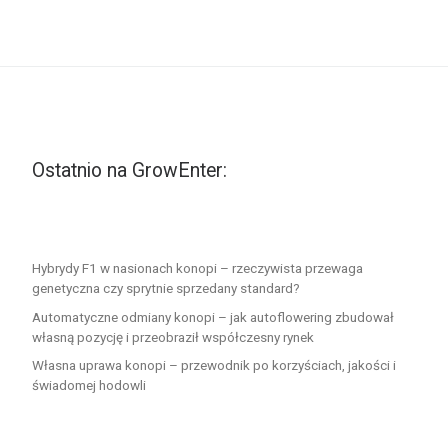
Ostatnio na GrowEnter:
Hybrydy F1 w nasionach konopi – rzeczywista przewaga
genetyczna czy sprytnie sprzedany standard?
Automatyczne odmiany konopi – jak autoflowering zbudował
własną pozycję i przeobraził współczesny rynek
Własna uprawa konopi – przewodnik po korzyściach, jakości i
świadomej hodowli