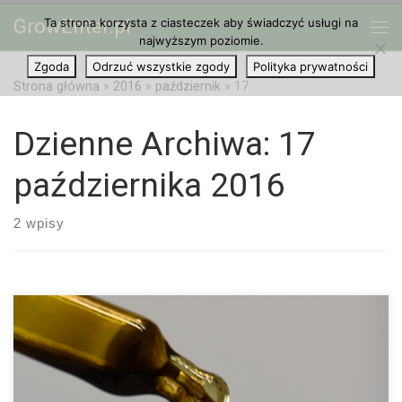
GrowEnter.pl
Ta strona korzysta z ciasteczek aby świadczyć usługi na
Przejdź do treści
Me
najwyższym poziomie.
Zgoda
Odrzuć wszystkie zgody
Polityka prywatności
Strona główna
»
2016
»
październik
»
17
Dzienne Archiwa:
17
października 2016
2 wpisy
W badaniach naukowych odkryto przydatne informacje, które
mogą być używane w terapii nowotworów. Jak na razie