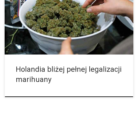
W Holandii póki co panują sprzeczne przepisy co do marihuany.
Te jednak wkrótce mogą ulec całkowitej zmianie, a zależy to
tylko i wyłącznie od Holenderskiego rządu, który pracuje nad
ustawą […]
Holandia bliżej pełnej legalizacji
marihuany