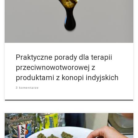
medycyna znajduje się na samym początku badań
terapeutycznego potencjału kanabinoidów w leczeniu raka, a […]
Praktyczne porady dla terapii
przeciwnowotworowej z
produktami z konopi indyjskich
3 komentarze