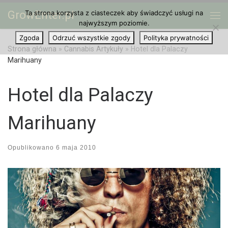
GrowEnter.pl
Ta strona korzysta z ciasteczek aby świadczyć usługi na
Przejdź do treści
Me
najwyższym poziomie.
Zgoda
Odrzuć wszystkie zgody
Polityka prywatności
Strona główna
»
Cannabis Artykuły
»
Hotel dla Palaczy
Marihuany
Hotel dla Palaczy
Marihuany
Opublikowano
6 maja 2010