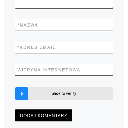
*
NAZWA
*
ADRES EMAIL
WITRYNA INTERNETOWA
Slide to verify