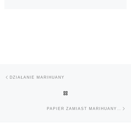
Nawigacja wpisu
Poprzedni wpis
DZIAŁANIE MARIHUANY
POWRÓT DO LISTY POS
Na
PAPIER ZAMIAST MARIHUANY…