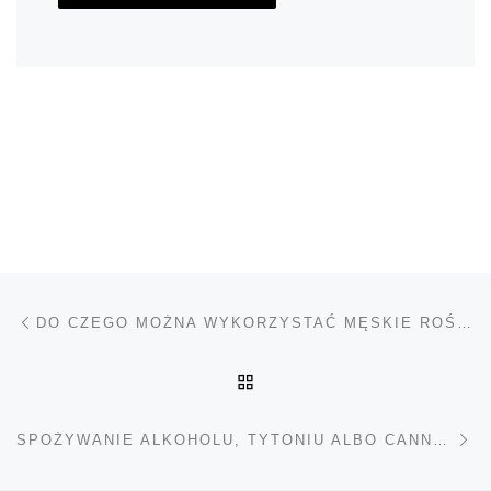
Nawigacja wpisu
Poprzedni wpis
DO CZEGO MOŻNA WYKORZYSTAĆ MĘSKIE ROŚLINY KONOPI INDYJSKICH?
POWRÓT DO LISTY POS
Na
SPOŻYWANIE ALKOHOLU, TYTONIU ALBO CANNABISU MOŻESZ PRZYPŁACIĆ MIEJSCEM PRACY