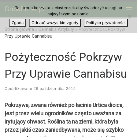
GrowEnter.pl
Ta strona korzysta z ciasteczek aby świadczyć usługi na
Przejdź do treści
Me
najwyższym poziomie.
Zgoda
Odrzuć wszystkie zgody
Polityka prywatności
Strona główna
»
Cannabis Artykuły
»
Pożyteczność Pokrzyw
Przy Uprawie Cannabisu
Pożyteczność Pokrzyw
Przy Uprawie Cannabisu
Opublikowano
29 października 2019
Pokrzywa, zwana również po łacinie Urtica dioica,
jest przez wielu ogrodników często uważana za
irytujący chwast. Roślina ta na ziemi, która była
przez jakiś czas zaniedbywana, może się szybko