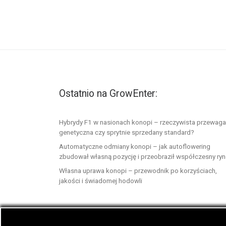
Ostatnio na GrowEnter:
Hybrydy F1 w nasionach konopi – rzeczywista przewaga
genetyczna czy sprytnie sprzedany standard?
Automatyczne odmiany konopi – jak autoflowering
zbudował własną pozycję i przeobraził współczesny ry
Własna uprawa konopi – przewodnik po korzyściach,
jakości i świadomej hodowli