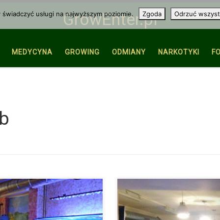
y świadczyć usługi na najwyższym poziomie.
Zgoda
Odrzuć wszyst
GrowEnter.pl
MEDYCYNA
GROWING
ODMIANY
NARKOTYKI
F
ub