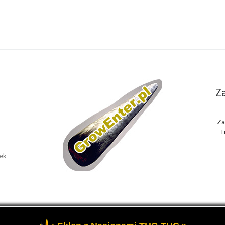
Za
Za
T
nek