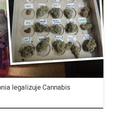
uby cannabisowe w Hiszpanii występują w liczbie
est w samej Barcelonie i jej okolicach, gdzie z resztą
nia legalizuje Cannabis