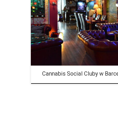
Czy To Już Koniec Klubów Kannabisowych w Europej
Orzeczenie Sądu Najwyższego Katalonii może oznac
zajmujących się handlem marihuaną. Od momentu wejś
[…]
Cannabis Social Cluby w Barc