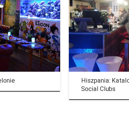
skiej Mekce Marihuany?
Cannabis Social Clubs, czyli kl
zać koniec klubów społecznych
około 1.200, a dobre 200 z nich j
cia w życie wyroku, katalońskie
są one […]
elonie
Hiszpania: Katalo
Social Clubs