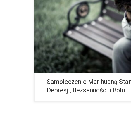
Dane na temat właściwości medycznych marihuany wc
się coraz więcej korzyści tej rośliny dla ludzkiego zd
wskazuje na to coraz więcej badań. […]
Samoleczenie Marihuaną Sta
Depresji, Bezsenności i Bólu