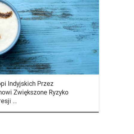
owadzone w Szwajcarii sugeruje, że wczesne
yjskich zwiększa ryzyko depresji lub tendencji
„Paląc zioło, całkowicie odcięłam się od przyjaciół,
i Indyjskich Przez
nowi Zwiększone Ryzyko
esji …