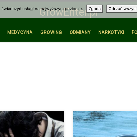
y świadczyć usługi na najwyższym poziomie.
Zgoda
Odrzuć wszyst
GrowEnter.pl
MEDYCYNA
GROWING
ODMIANY
NARKOTYKI
F