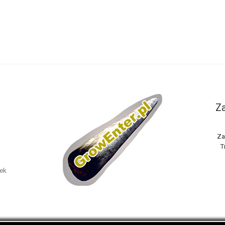
Za
Za
T
nek