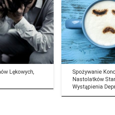
Długoterminowe badanie przepr
iąż są aktualizowane i odkrywa
rozpoczęcie używania konopi ind
rowia, a w ostatnich latach
samobójczych w dorosłym życiu. 
rodziny i […]
nów Lękowych,
Spożywanie Konop
Nastolatków Sta
Wystąpienia Depr