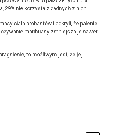
połowa, bo 57% to palacze tytoniu, a
, 29% nie korzysta z żadnych z nich.
asy ciała probantów i odkryli, że palenie
pożywanie marihuany zmniejsza je nawet
agnienie, to możliwym jest, że jej