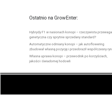
Ostatnio na GrowEnter:
Hybrydy F1 w nasionach konopi – rzeczywista przewaga
genetyczna czy sprytnie sprzedany standard?
Automatyczne odmiany konopi – jak autoflowering
zbudował własną pozycję i przeobraził współczesny ry
Własna uprawa konopi – przewodnik po korzyściach,
jakości i świadomej hodowli
© 2026
GrowEnter.pl
– Wszelkie prawa zastrzeż