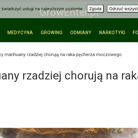
y świadczyć usługi na najwyższym poziomie.
Zgoda
Odrzuć wszyst
GrowEnter.pl
MEDYCYNA
GROWING
ODMIANY
NARKOTYKI
F
cy marihuany rzadziej chorują na raka pęcherza moczowego
ny rzadziej chorują na ra