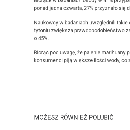
Biorące w badaniach osoby w 41% przypadk
ponad jedna czwarta, 27% przyznało się d
Naukowcy w badaniach uwzględnili takie cz
tytoniu zwiększa prawdopodobieństwo z
o 45%.
Biorąc pod uwagę, że palenie marihuany p
konsumenci piją większe ilości wody, co
MOŻESZ RÓWNIEŻ POLUBIĆ