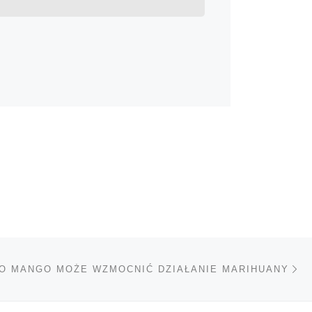
Na
TÓW
O MANGO MOŻE WZMOCNIĆ DZIAŁANIE MARIHUANY