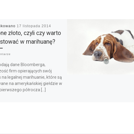
likowano
17 listopada 2014
one złoto, czyli czy warto
stować w marihuanę?
ntarze
odają dane Bloomberga,
zość firm opierających swój
 na legalnej marihuanie, które są
ane na amerykańskiej giełdzie w
 pierwszego półrocza […]