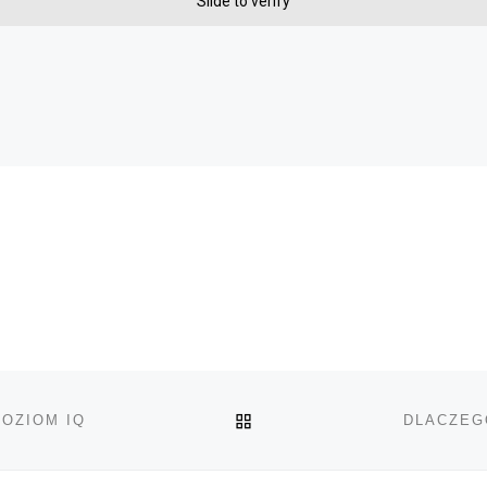
Slide to verify
POWRÓT DO LISTY POS
OZIOM IQ
DLACZEG