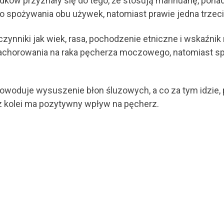
ów przyznały się do tego, że stosują marihuanę, ponad 
o spożywania obu używek, natomiast prawie jedna trzecia
ynniki jak wiek, rasa, pochodzenie etniczne i wskaźnik m
achorowania na raka pęcherza moczowego, natomiast s
owoduje wysuszenie błon śluzowych, a co za tym idzie, pr
 z kolei ma pozytywny wpływ na pęcherz.