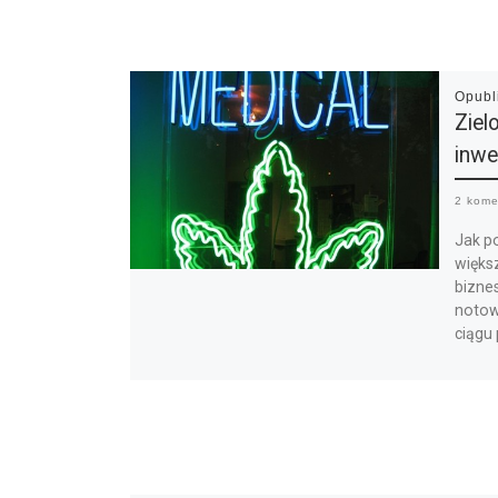
Opub
Ziel
inwe
2 kome
Jak p
więks
biznes
notow
ciągu