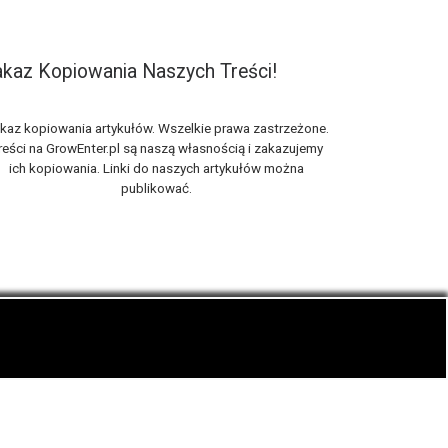
kaz Kopiowania Naszych Treści!
kaz kopiowania artykułów. Wszelkie prawa zastrzeżone.
reści na GrowEnter.pl są naszą własnością i zakazujemy
ich kopiowania. Linki do naszych artykułów można
publikować.
nie zwanej trawką i konopi cbd.