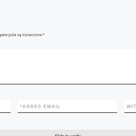
ane pola są oznaczone
*
*
ADRES EMAIL
WI