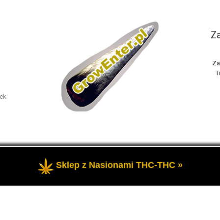
Za
Za
T
nek
Sklep z Nasionami THC-THC »
one
- Portal GrowEnter to strona o tematyce marihuany thc, potocz