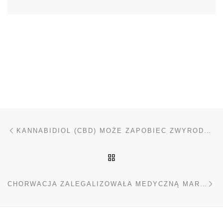
Nawigacja wpisu
Poprzedni wpis
KANNABIDIOL (CBD) MOŻE ZAPOBIEC ZWYRODNIENIU DYSKU
POWRÓT DO LISTY POS
Na
CHORWACJA ZALEGALIZOWAŁA MEDYCZNĄ MARIHUANĘ