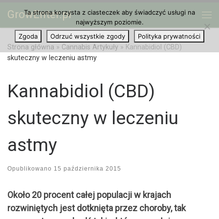
GrowEnter.pl
Ta strona korzysta z ciasteczek aby świadczyć usługi na
Przejdź do treści
Me
najwyższym poziomie.
Zgoda
Odrzuć wszystkie zgody
Polityka prywatności
Strona główna
»
Cannabis Artykuły
»
Kannabidiol (CBD)
skuteczny w leczeniu astmy
Kannabidiol (CBD)
skuteczny w leczeniu
astmy
Opublikowano
15 października 2015
Około 20 procent całej populacji w krajach
rozwiniętych jest dotknięta przez choroby, tak