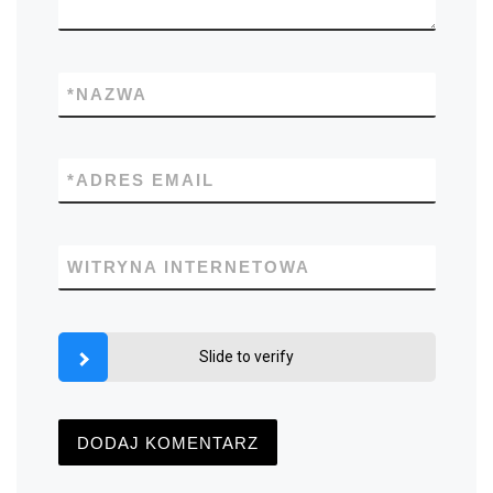
*
NAZWA
*
ADRES EMAIL
WITRYNA INTERNETOWA
Slide to verify