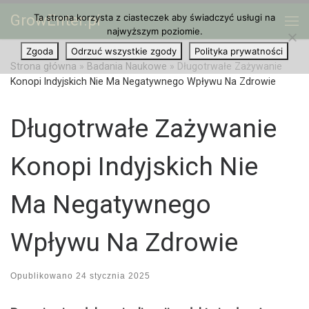
GrowEnter.pl
Ta strona korzysta z ciasteczek aby świadczyć usługi na
Przejdź do treści
Me
najwyższym poziomie.
Zgoda
Odrzuć wszystkie zgody
Polityka prywatności
Strona główna
»
Badania Naukowe
»
Długotrwałe Zażywanie
Konopi Indyjskich Nie Ma Negatywnego Wpływu Na Zdrowie
Długotrwałe Zażywanie
Konopi Indyjskich Nie
Ma Negatywnego
Wpływu Na Zdrowie
Opublikowano
24 stycznia 2025