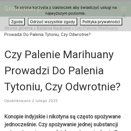
GrowEnter.pl
Ta strona korzysta z ciasteczek aby świadczyć usługi na
Przejdź do treści
Me
najwyższym poziomie.
Zgoda
Odrzuć wszystkie zgody
Polityka prywatności
Strona główna
»
Badania Naukowe
»
Czy Palenie Marihuany
Prowadzi Do Palenia Tytoniu, Czy Odwrotnie?
Czy Palenie Marihuany
Prowadzi Do Palenia
Tytoniu, Czy Odwrotnie?
Opublikowano
2 lutego 2025
Konopie indyjskie i nikotyna są często spożywane
jednocześnie. Czy spożywanie jednej substancji