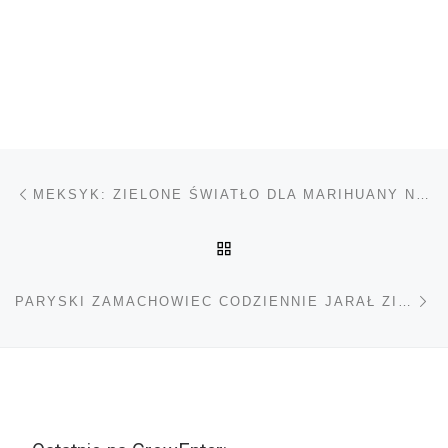
Nawigacja wpisu
Poprzedni wpis
MEKSYK: ZIELONE ŚWIATŁO DLA MARIHUANY NA WŁASNY UŻYTEK
POWRÓT DO LISTY POS
Na
PARYSKI ZAMACHOWIEC CODZIENNIE JARAŁ ZIOŁO I “NIE KRYTYKOWAŁ ZACHODU”