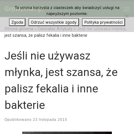
GrowEnter.pl
Ta strona korzysta z ciasteczek aby świadczyć usługi na
Przejdź do treści
Me
najwyższym poziomie.
Zgoda
Odrzuć wszystkie zgody
Polityka prywatności
Strona główna
»
Cannabis Artykuły
»
Jeśli nie używasz młynka,
jest szansa, że palisz fekalia i inne bakterie
Jeśli nie używasz
młynka, jest szansa, że
palisz fekalia i inne
bakterie
Opublikowano
23 listopada 2015