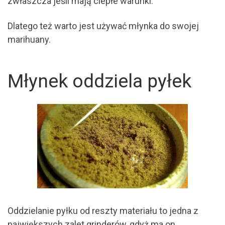
zwłaszcza jeśli mają ciepłe warunki.
Dlatego też warto jest używać młynka do swojej
marihuany.
Młynek oddziela pyłek
Oddzielanie pyłku od reszty materiału to jedna z
największych zalet grinderów, gdyż ma on