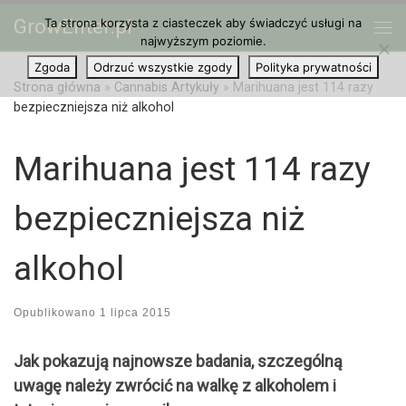
GrowEnter.pl
Ta strona korzysta z ciasteczek aby świadczyć usługi na
Przejdź do treści
Me
najwyższym poziomie.
Zgoda
Odrzuć wszystkie zgody
Polityka prywatności
Strona główna
»
Cannabis Artykuły
»
Marihuana jest 114 razy
bezpieczniejsza niż alkohol
Marihuana jest 114 razy
bezpieczniejsza niż
alkohol
Opublikowano
1 lipca 2015
Jak pokazują najnowsze badania, szczególną
uwagę należy zwrócić na walkę z alkoholem i