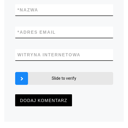
*
NAZWA
*
ADRES EMAIL
WITRYNA INTERNETOWA
Slide to verify