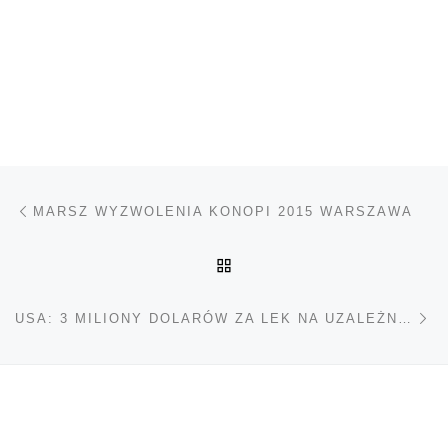
Nawigacja wpisu
Poprzedni wpis
MARSZ WYZWOLENIA KONOPI 2015 WARSZAWA
POWRÓT DO LISTY POS
Na
USA: 3 MILIONY DOLARÓW ZA LEK NA UZALEŻNIENIE OD MARIHUANY