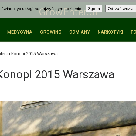
y świadczyć usługi na najwyższym poziomie.
Zgoda
Odrzuć wszyst
GrowEnter.pl
MEDYCYNA
GROWING
ODMIANY
NARKOTYKI
F
lenia Konopi 2015 Warszawa
Konopi 2015 Warszawa