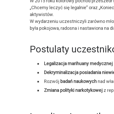
W 2015 roku kolorowy pochód przeszedł gł
„Chcemy leczyć się legalnie” oraz „Koni
aktywistów.
W wydarzeniu uczestniczyli zarówno młodz
była pokojowa, radosna i nastawiona na d
Postulaty uczestni
Legalizacja marihuany medycznej
Dekryminalizacja posiadania niewie
Rozwój
badań naukowych
nad właś
Zmiana polityki narkotykowej
z rep