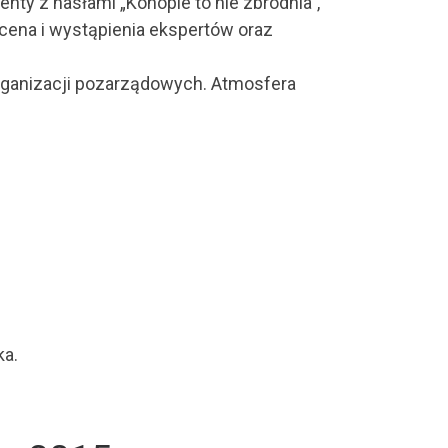
nty z hasłami „Konopie to nie zbrodnia”,
cena i wystąpienia ekspertów oraz
 organizacji pozarządowych. Atmosfera
ka.