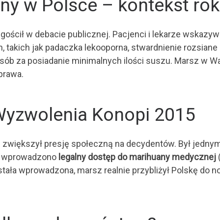
any w Polsce – kontekst ro
gościł w debacie publicznej. Pacjenci i lekarze wskazyw
takich jak padaczka lekooporna, stwardnienie rozsiane 
osób za posiadanie minimalnych ilości suszu. Marsz w 
prawa.
Wyzwolenia Konopi 2015
 zwiększył presję społeczną na decydentów. Był jednym 
ce wprowadzono
legalny dostęp do marihuany medycznej
stała wprowadzona, marsz realnie przybliżył Polskę do n