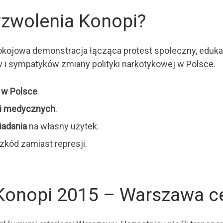
zwolenia Konopi?
kojowa demonstracja łącząca protest społeczny, edukacj
w i sympatyków zmiany polityki narkotykowej w Polsce.
y w Polsce
.
i medycznych
.
iadania
na własny użytek.
zkód zamiast represji.
Konopi 2015 – Warszawa ce