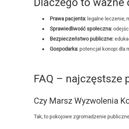
Dlaczego to ważne 
Prawa pacjenta:
legalne leczenie, 
Sprawiedliwość społeczna:
odejści
Bezpieczeństwo publiczne:
edukac
Gospodarka:
potencjał konopi dla 
FAQ – najczęstsze 
Czy Marsz Wyzwolenia Kon
Tak, to pokojowe zgromadzenie publicz