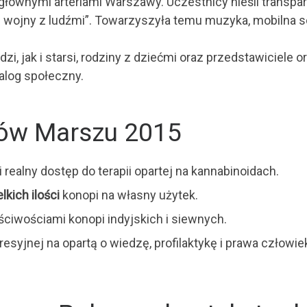
ównymi arteriami Warszawy. Uczestnicy nieśli transpare
ec wojny z ludźmi”. Towarzyszyła temu muzyka, mobilna s
i, jak i starsi, rodziny z dziećmi oraz przedstawiciele
ialog społeczny.
ków Marszu 2015
i realny dostęp do terapii opartej na kannabinoidach.
lkich ilości
konopi na własny użytek.
ciwościami konopi indyjskich i siewnych.
resyjnej na opartą o wiedzę, profilaktykę i prawa człowie