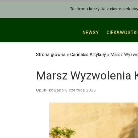
Przejdź do treści
Ta strona korzysta z ciasteczek ab
NEWSY
CIEKAWOSTKI
Strona główna
»
Cannabis Artykuły
»
Marsz Wyzwo
Marsz Wyzwolenia 
Opublikowano
6 czerwca 2015