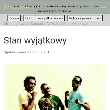
GrowEnter.pl
Ta strona korzysta z ciasteczek aby świadczyć usługi na
Przejdź do treści
Me
najwyższym poziomie.
Zgoda
Odrzuć wszystkie zgody
Polityka prywatności
Strona główna
»
Cannabis Artykuły
»
Stan wyjątkowy
Stan wyjątkowy
Opublikowano
3 sierpnia 2010