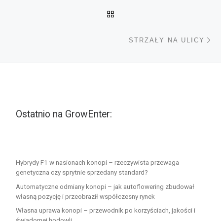
POWRÓT DO LISTY POS
Na
STRZAŁY NA ULICY
Ostatnio na GrowEnter:
Hybrydy F1 w nasionach konopi – rzeczywista przewaga
genetyczna czy sprytnie sprzedany standard?
Automatyczne odmiany konopi – jak autoflowering zbudował
własną pozycję i przeobraził współczesny rynek
Własna uprawa konopi – przewodnik po korzyściach, jakości i
świadomej hodowli