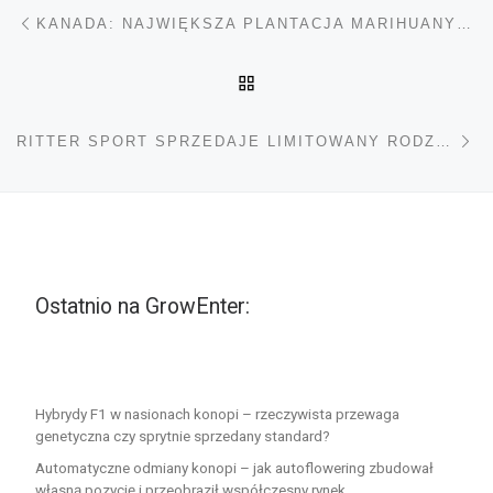
Nawigacja wpisu
Poprzedni wpis
KANADA: NAJWIĘKSZA PLANTACJA MARIHUANY NA ŚWIECIE
POWRÓT DO LISTY POS
Na
RITTER SPORT SPRZEDAJE LIMITOWANY RODZAJ CZEKOLADY „SCHOKO & GRAS“ Z NASIONAMI KONOPI
Ostatnio na GrowEnter:
Hybrydy F1 w nasionach konopi – rzeczywista przewaga
genetyczna czy sprytnie sprzedany standard?
Automatyczne odmiany konopi – jak autoflowering zbudował
własną pozycję i przeobraził współczesny rynek