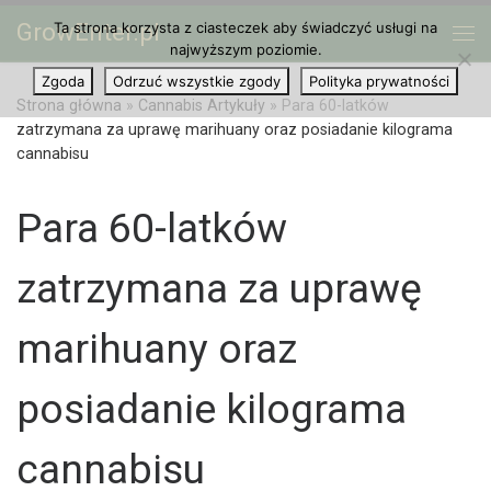
GrowEnter.pl
Ta strona korzysta z ciasteczek aby świadczyć usługi na
Przejdź do treści
Me
najwyższym poziomie.
Zgoda
Odrzuć wszystkie zgody
Polityka prywatności
Strona główna
»
Cannabis Artykuły
»
Para 60-latków
zatrzymana za uprawę marihuany oraz posiadanie kilograma
cannabisu
Para 60-latków
zatrzymana za uprawę
marihuany oraz
posiadanie kilograma
cannabisu