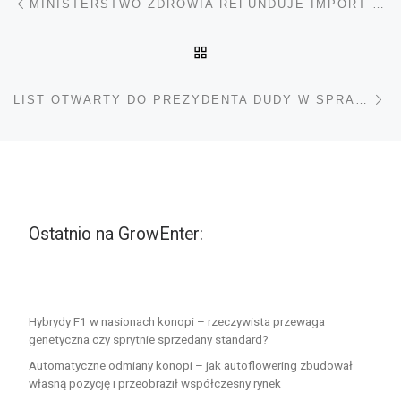
MINISTERSTWO ZDROWIA REFUNDUJE IMPORT MEDYCZNEJ MARIHUANY
POWRÓT DO LISTY POS
Na
LIST OTWARTY DO PREZYDENTA DUDY W SPRAWIE MEDYCZNEJ MARIHUANY
Ostatnio na GrowEnter:
Hybrydy F1 w nasionach konopi – rzeczywista przewaga
genetyczna czy sprytnie sprzedany standard?
Automatyczne odmiany konopi – jak autoflowering zbudował
własną pozycję i przeobraził współczesny rynek