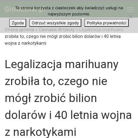
GrowEnter.pl
Ta strona korzysta z ciasteczek aby świadczyć usługi na
Przejdź do treści
Me
najwyższym poziomie.
Zgoda
Odrzuć wszystkie zgody
Polityka prywatności
Strona główna
»
Cannabis Artykuły
»
Legalizacja marihuany
zrobiła to, czego nie mógł zrobić bilion dolarów i 40 letnia
wojna z narkotykami
Legalizacja marihuany
zrobiła to, czego nie
mógł zrobić bilion
dolarów i 40 letnia wojna
z narkotykami