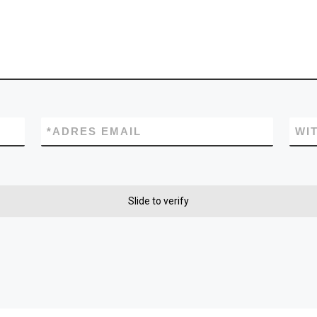
*
ADRES EMAIL
WI
Slide to verify