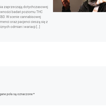
ia zaprzeczają dotychczasowej
ności badań poziomu THC
CBD. W scenie cannabisowej
enci oraz pacjenci cieszą się z
żnych odmian i wariacji […]
ane pola są oznaczone
*