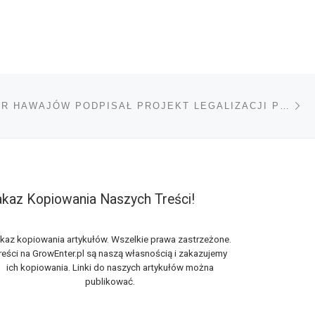
Na
TÓW
GUBERNATOR HAWAJÓW PODPISAŁ PROJEKT LEGALIZACJI PRZYCHODNI MEDYCZNEJ MARIHUANY
kaz Kopiowania Naszych Treści!
kaz kopiowania artykułów. Wszelkie prawa zastrzeżone.
reści na GrowEnter.pl są naszą własnością i zakazujemy
ich kopiowania. Linki do naszych artykułów można
publikować.