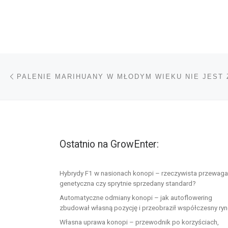
Nawigacja wpisu
Poprzedni wpis
Ostatnio na GrowEnter:
Hybrydy F1 w nasionach konopi – rzeczywista przewaga
genetyczna czy sprytnie sprzedany standard?
Automatyczne odmiany konopi – jak autoflowering
zbudował własną pozycję i przeobraził współczesny ry
Własna uprawa konopi – przewodnik po korzyściach,