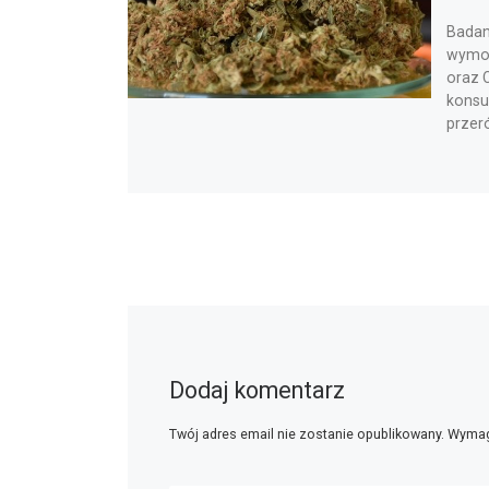
Badan
wymow
oraz 
konsum
przeró
Dodaj komentarz
Twój adres email nie zostanie opublikowany.
Wymag