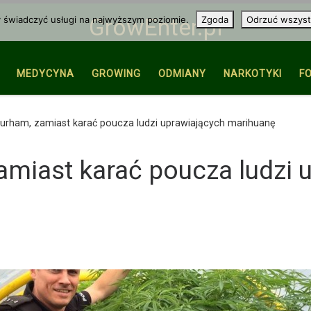
y świadczyć usługi na najwyższym poziomie.
Zgoda
Odrzuć wszyst
GrowEnter.pl
MEDYCYNA
GROWING
ODMIANY
NARKOTYKI
F
Durham, zamiast karać poucza ludzi uprawiających marihuanę
amiast karać poucza ludzi 