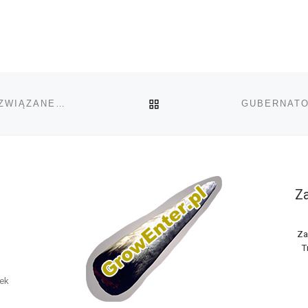
POWRÓT DO LISTY POS
PALENIE MARIHUANY W MŁODYM WIEKU NIE JEST ZWIĄZANE Z PROBLEMAMI W WIEKU DOROSŁYM
Za
Za
T
nek