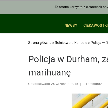
Przejdź do treści
Ta strona korzysta z ciasteczek ab
NEWSY
CIEKAWOSTKI
Strona główna
»
Rolnictwo a Konopie
»
Policja w 
Policja w Durham, z
marihuanę
Opublikowano
25 września 2015
|
1 komentarz