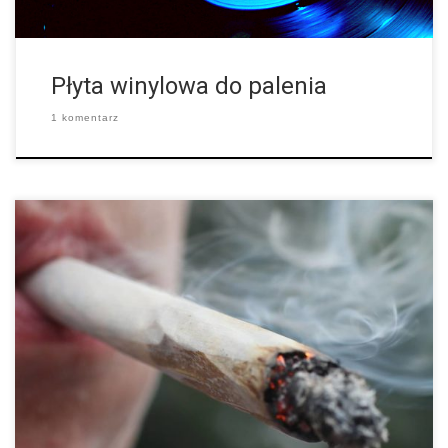
Płyta winylowa do palenia
1 komentarz
Cel: Maroko. Plan: Setki kilometrów przejechanych na quadach.
Darek „Honda Foreman” opowiada o swojej podróży z Marcinem
„Yamaha Grizzly” po Maroku. Maroko wyobrażałem sobie jako
piaszczysty kraj lub hamadę kamiennej […]