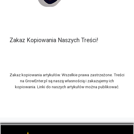
Zakaz Kopiowania Naszych Treści!
Zakaz kopiowania artykułów. Wszelkie prawa zastrzeżone. Treści
na GrowEnter.pl są naszą własnością i zakazujemy ich
kopiowania. Linki do naszych artykułów można publikować.
© 2026
GrowEnter.pl
– Wszelkie prawa zastrzeżone
- Portal
GrowEnter to strona o tematyce marihuany thc, potocznie