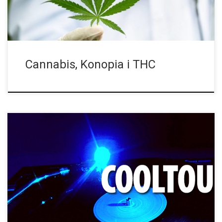
Cannabis, Konopia i THC
Śpiewająca, trzeszcząca płyta haszyszowa. Zespół „Slightly
Stoopid“ wytłoczył płytę winylową, którą można palić.
Amerykański zespół „Slightly Stoopid“ to idealny wybór dla tych,
którzy lubują się w muzyce stylu reggae i […]