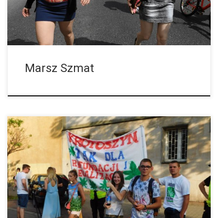
Marsz Szmat
Miasto Warszawa nie wydało pozwolenia na przemarsze
związane ze złagodzeniem ustawy narkotykowej dla Inicjatywy
Wolne Konopie, w związku z czym jej sympatycy postanowili
manifestować i w środę pojawili się w […]