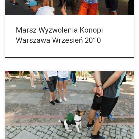
Marsz Wyzwolenia Konopi
Warszawa Wrzesień 2010
Po zmianach prawa u naszych sąsiadów Czechów takowe są
wyczekiwane również i u nas. Dlatego też 29 maja wszyscy
miłośnicy marihuany zbierają się pod pałacem kultury w
Warszawie, skąd rozpocznie […]