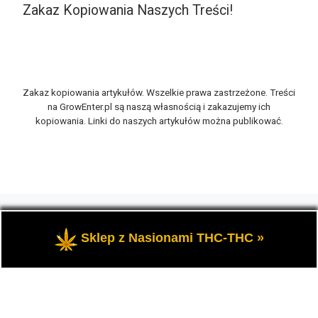
Zakaz Kopiowania Naszych Treści!
Zakaz kopiowania artykułów. Wszelkie prawa zastrzeżone. Treści
na GrowEnter.pl są naszą własnością i zakazujemy ich
kopiowania. Linki do naszych artykułów można publikować.
© 2026
GrowEnter.pl
– Wszelkie prawa zastrzeżone
- Portal
GrowEnter to strona o tematyce marihuany thc, potocznie
Sklep z Nasionami THC-THC »
zwanej trawką i konopi cbd.