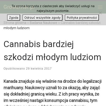
GrowEnter.pl
Ta strona korzysta z ciasteczek aby świadczyć usługi na
Przejdź do treści
Me
najwyższym poziomie.
Zgoda
Odrzuć wszystkie zgody
Polityka prywatności
Strona główna
»
Badania Naukowe
»
Cannabis bardziej szkodzi
młodym ludziom
Cannabis bardziej
szkodzi młodym ludziom
Opublikowano
29 kwietnia 2017
Kanada znajduje się właśnie na drodze do legalizacji
marihuany. Naukowcy uznali to za okazję, aby zająć
się dokładniej granicą wieku. Z ich pracy wynika, że
im wcześniej nastąpi konsumpcja cannabisu, tym