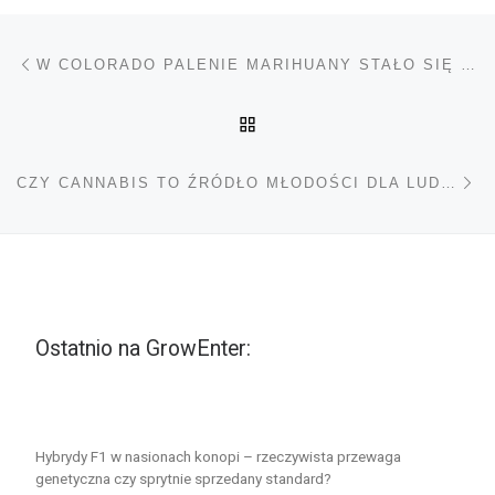
Nawigacja wpisu
Poprzedni wpis
W COLORADO PALENIE MARIHUANY STAŁO SIĘ RELIGIĄ
POWRÓT DO LISTY POS
Na
CZY CANNABIS TO ŹRÓDŁO MŁODOŚCI DLA LUDZKIEGO MÓZGU?
Ostatnio na GrowEnter:
Hybrydy F1 w nasionach konopi – rzeczywista przewaga
genetyczna czy sprytnie sprzedany standard?