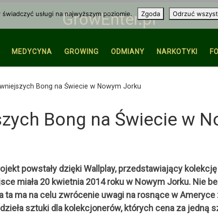
y świadczyć usługi na najwyższym poziomie.
Zgoda
Odrzuć wszyst
GrowEnter.pl
MEDYCYNA
GROWING
ODMIANY
NARKOTYKI
F
ziwniejszych Bong na Świecie w Nowym Jorku
jszych Bong na Świecie w 
jekt powstały dzięki Wallplay, przedstawiający kolekcj
ejsce miała 20 kwietnia 2014 roku w Nowym Jorku. Nie b
a ta ma na celu zwrócenie uwagi na rosnące w Ameryce 
zieła sztuki dla kolekcjonerów, których cena za jedną 