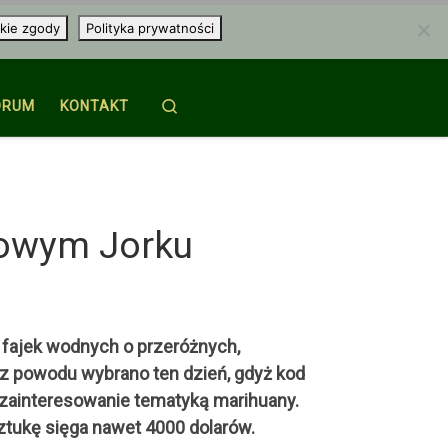
kie zgody
Polityka prywatności
Search
ORUM
KONTAKT
Nowym Jorku
ę fajek wodnych o przeróżnych,
ez powodu wybrano ten dzień, gdyż kod
zainteresowanie tematyką marihuany.
sztukę sięga nawet 4000 dolarów.