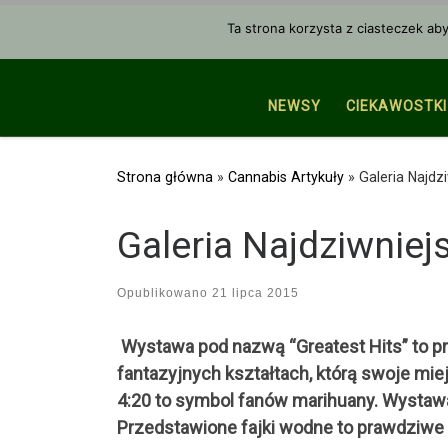
Przejdź do treści
Ta strona korzysta z ciasteczek ab
NEWSY
CIEKAWOSTKI
Strona główna
»
Cannabis Artykuły
»
Galeria Najd
Galeria Najdziwnie
Opublikowano
21 lipca 2015
Wystawa pod nazwą “Greatest Hits” to pro
fantazyjnych kształtach, którą swoje mi
4:20 to symbol fanów marihuany. Wystaw
Przedstawione fajki wodne to prawdziwe d