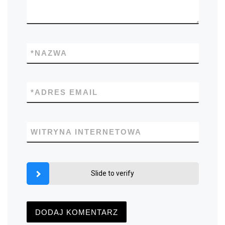
*
NAZWA
*
ADRES EMAIL
WITRYNA INTERNETOWA
Slide to verify