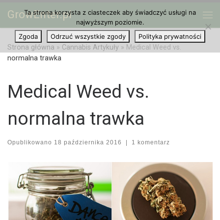
GrowEnter.pl
Ta strona korzysta z ciasteczek aby świadczyć usługi na
Przejdź do treści
Me
najwyższym poziomie.
Zgoda
Odrzuć wszystkie zgody
Polityka prywatności
Strona główna
»
Cannabis Artykuły
»
Medical Weed vs.
normalna trawka
Medical Weed vs.
normalna trawka
Opublikowano
18 października 2016
|
1 komentarz